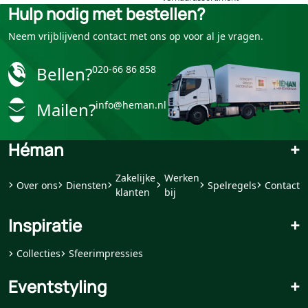
Hulp nodig met bestellen?
Neem vrijblijvend contact met ons op voor al je vragen.
Bellen?
020-66 86 858
Mailen?
info@heman.nl
Héman
+
Zakelijke
Werken
Over ons
Diensten
Spelregels
Contact
klanten
bij
Inspiratie
+
Collecties
Sfeerimpressies
Eventstyling
+