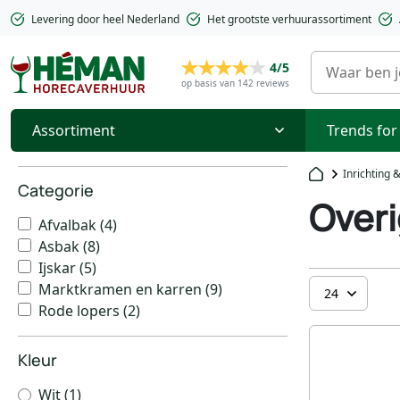
Levering door heel Nederland
Het grootste verhuurassortiment
4/5
op basis van 142 reviews
Assortiment
Trends for
Inrichting 
Categorie
Overi
Afvalbak
(4)
Asbak
(8)
Ijskar
(5)
Marktkramen en karren
(9)
Rode lopers
(2)
Kleur
Wit
(1)