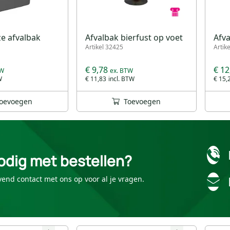
ze afvalbak
Afvalbak bierfust op voet
Afva
Artikel 32425
Artik
€ 9,78
€ 12
€ 11,83
€ 15,
oevoegen
Toevoegen
odig met bestellen?
vend contact met ons op voor al je vragen.