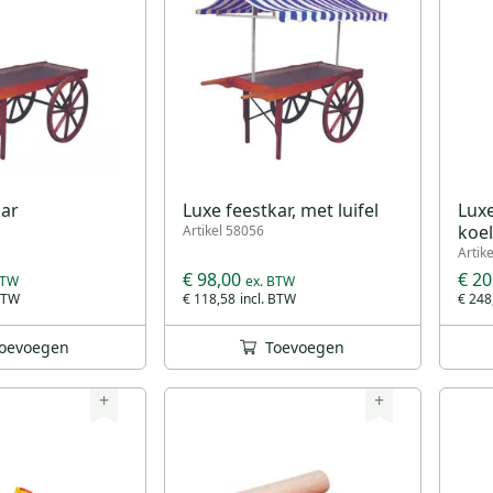
kar
Luxe feestkar, met luifel
Luxe
koel
Artikel 58056
Artik
€ 98,00
€ 20
€ 118,58
€ 248
oevoegen
Toevoegen
+
+