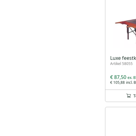
Luxe feest
Artikel 58055
€ 87,50
€ 105,88
T