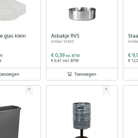
e glas klein
Asbakje RVS
Sta
Artikel 32405
Artik
€ 0,39
€ 9,
€ 0,47
€ 12,
oevoegen
Toevoegen
+
+