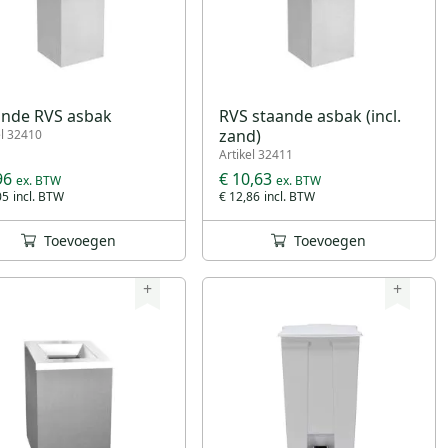
ande RVS asbak
RVS staande asbak (incl.
zand)
el 32410
Artikel 32411
96
€ 10,63
05
€ 12,86
Toevoegen
Toevoegen
+
+