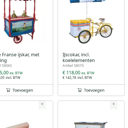
 Franse ijskar, met
IJscokar, incl.
ing
koelelementen
el 58065
Artikel 58070
5,00
€ 118,00
,05
€ 142,78
Toevoegen
Toevoegen
+
+