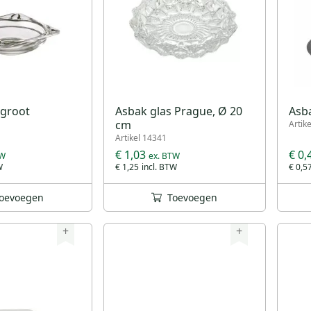
 groot
Asbak glas Prague, Ø 20
Asb
cm
Artik
Artikel 14341
€ 1,03
€ 0,
€ 1,25
€ 0,5
oevoegen
Toevoegen
+
+