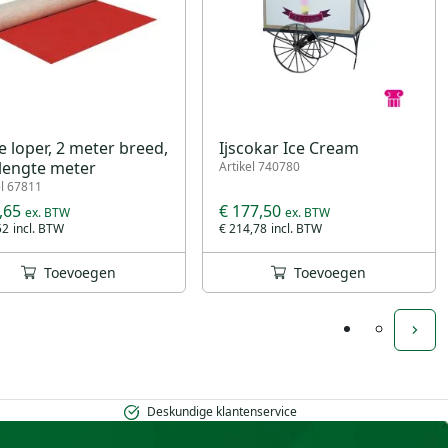
 loper, 2 meter breed,
Ijscokar Ice Cream
lengte meter
Artikel 740780
el 67811
,65
€ 177,50
52
€ 214,78
Toevoegen
Toevoegen
Deskundige klantenservice