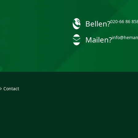
Bellen?
020-66 86 85
Mailen?
info@heman
Contact