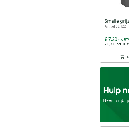
Smalle grij
Artikel 32422
€ 7,20
€ 8,71
T
Hulp n
Neem vrijblij