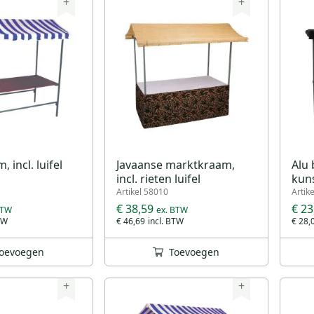
+
+
 incl. luifel
Javaanse marktkraam,
Alu 
incl. rieten luifel
kuns
Artikel 58010
Artik
€ 38,59
€ 23
€ 46,69
€ 28,
oevoegen
Toevoegen
+
+