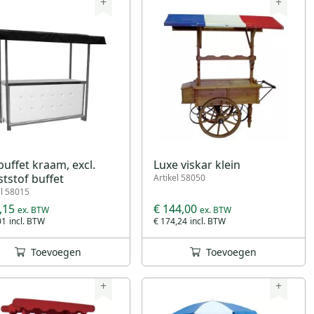
+
+
buffet kraam, excl.
Luxe viskar klein
tstof buffet
Artikel 58050
el 58015
,15
€ 144,00
01
€ 174,24
Toevoegen
Toevoegen
+
+