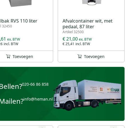
lbak RVS 110 liter
Afvalcontainer wit, met
pedaal, 87 liter
el 32450
Artikel 32500
,61
€ 21,00
26
€ 25,41
Toevoegen
Toevoegen
Bellen?
020-66 86 858
Mailen?
info@heman.nl