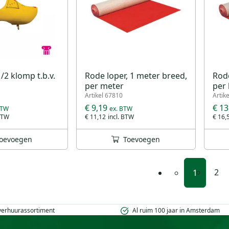
/2 klomp t.b.v.
Rode loper, 1 meter breed,
Rode
per meter
per 
Artikel 67810
Artik
€ 9,19
€ 13
€ 11,12
€ 16,
oevoegen
Toevoegen
2
1
 verhuurassortiment
Al ruim 100 jaar in Amsterdam