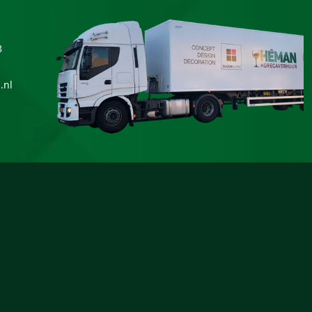
8
.nl