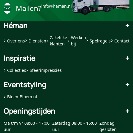
Mailen?
info@heman.nl
Héman
+
Zakelijke
Werken
Over ons
Diensten
Spelregels
Contact
klanten
bij
Inspiratie
+
Collecties
Sfeerimpressies
Eventstyling
+
BloemBloem.nl
Openingstijden
+
Ma t/m Vr 08:00 - 17:00
Zaterdag 08:00 - 16:00
Zondag
uur
uur
gesloten