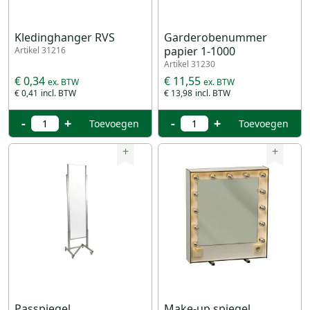
Kledinghanger RVS
Garderobenummer
papier 1-1000
Artikel 31216
Artikel 31230
€ 0,34
€ 11,55
€ 0,41
€ 13,98
-
+
-
+
Toevoegen
Toevoegen
+
+
Passpiegel
Make-up spiegel