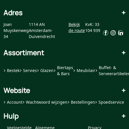
Adres
+
Joan
1114 AN
Bekijk
KvK: 33
Muyskenweg
Amsterdam-
de route
104 939
34
Duivendrecht
Assortiment
+
Biertaps
Buffet- &
Bestek
Servies
Glazen
Meubilair
& Bars
Serveerartikele
Website
+
Account
Wachtwoord wijzigen
Bestellingen
Spoedservice
Hulp
+
Veelgestelde
Algemene
Privacy