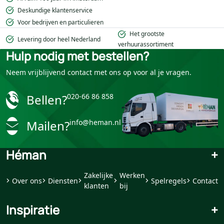
Deskundige klantenservice
Voor bedrijven en particulieren
Het grootste
Levering door heel Nederland
verhuurassortiment
Hulp nodig met bestellen?
Neem vrijblijvend contact met ons op voor al je vragen.
Bellen?
020-66 86 858
Mailen?
info@heman.nl
Héman
+
Zakelijke
Werken
Over ons
Diensten
Spelregels
Contact
klanten
bij
Inspiratie
+