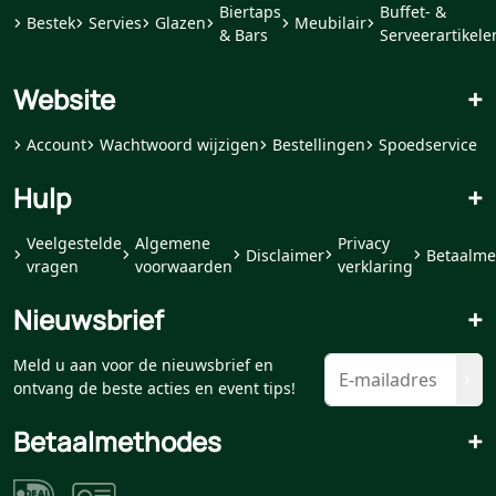
Biertaps
Buffet- &
Bestek
Servies
Glazen
Meubilair
& Bars
Serveerartikele
Website
+
Account
Wachtwoord wijzigen
Bestellingen
Spoedservice
Hulp
+
Veelgestelde
Algemene
Privacy
Disclaimer
Betaalme
vragen
voorwaarden
verklaring
Nieuwsbrief
+
Meld u aan voor de nieuwsbrief en
ontvang de beste acties en event tips!
Betaalmethodes
+