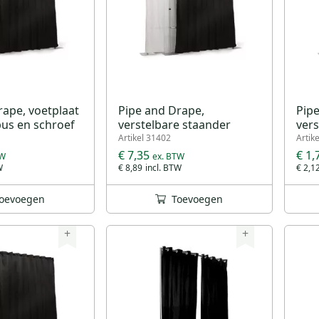
rape, voetplaat
Pipe and Drape,
Pip
bus en schroef
verstelbare staander
vers
Artikel 31402
Artik
€ 7,35
€ 1,
€ 8,89
€ 2,1
oevoegen
Toevoegen
+
+