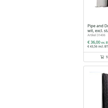
Pipe and D
wit, excl. s
Artikel 31406
€ 36,00
€ 43,56
T