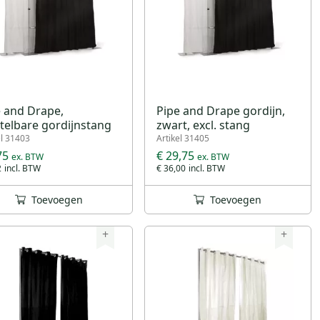
e and Drape,
Pipe and Drape gordijn,
telbare gordijnstang
zwart, excl. stang
el 31403
Artikel 31405
75
€ 29,75
2
€ 36,00
Toevoegen
Toevoegen
+
+