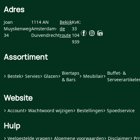
Adres
Joan
1114 AN
Bekijk
KvK:
Muyskenweg
Amsterdam-
de
33
34
Duivendrecht
route
104
939
Assortiment
Biertaps
Buffet- &
Bestek
Servies
Glazen
Meubilair
& Bars
Serveerartikele
Website
Account
Wachtwoord wijzigen
Bestellingen
Spoedservice
Hulp
Veelgestelde vragen
Algemene voorwaarden
Disclaimer
Pri