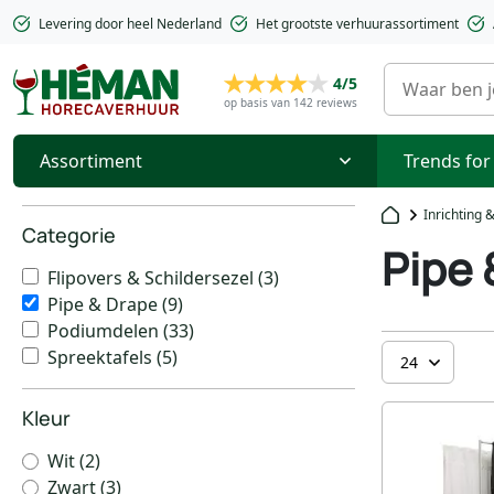
Levering door heel Nederland
Het grootste verhuurassortiment
4/5
op basis van 142 reviews
Assortiment
Trends for
Inrichting 
Categorie
Pipe 
Flipovers & Schildersezel
(3)
Pipe & Drape
(9)
Podiumdelen
(33)
Spreektafels
(5)
Kleur
Wit
(2)
Zwart
(3)