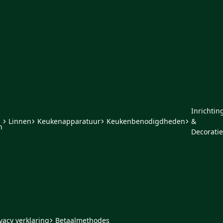
Inrichtin
Linnen
Keukenapparatuur
Keukenbenodigdheden
&
n
Decoratie
vacy verklaring
Betaalmethodes