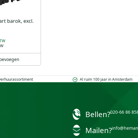
rt barok, excl.
oevoegen
 verhuurassortiment
Al ruim 100 jaar in Amsterdam
Bellen?
020-66 86 85
Mailen?
info@heman