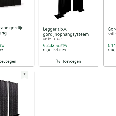
rape gordijn,
Legger t.b.v.
Gord
tang
gordijnophangsysteem
Artik
Artikel 31422
€ 2,32
€ 14
€ 2,81
€ 18,
oevoegen
Toevoegen
+