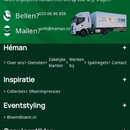
Bellen?
020-66 86 858
Mailen?
info@heman.nl
Héman
+
Zakelijke
Werken
Over ons
Diensten
Spelregels
Contact
klanten
bij
Inspiratie
+
Collecties
Sfeerimpressies
Eventstyling
+
BloemBloem.nl