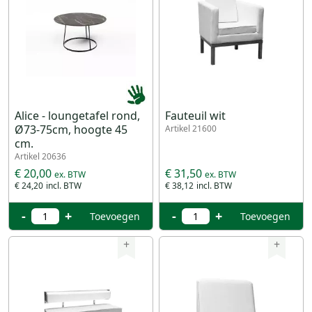
Alice - loungetafel rond,
Fauteuil wit
Ø73-75cm, hoogte 45
Artikel 21600
cm.
Artikel 20636
€ 20,00
€ 31,50
€ 24,20
€ 38,12
-
+
-
+
Toevoegen
Toevoegen
+
+