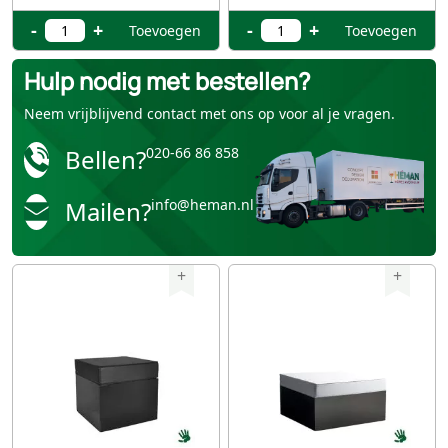
-
+
-
+
Toevoegen
Toevoegen
Hulp nodig met bestellen?
Neem vrijblijvend contact met ons op voor al je vragen.
Bellen?
020-66 86 858
Mailen?
info@heman.nl
+
+