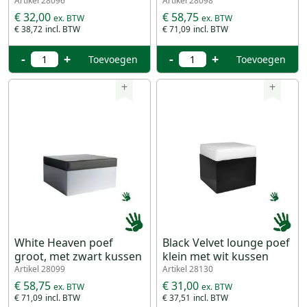
Artikel 28096
Artikel 28098
€ 32,00
€ 58,75
€ 38,72
€ 71,09
-
+
-
+
Toevoegen
Toevoegen
+
+
White Heaven poef
Black Velvet lounge poef
groot, met zwart kussen
klein met wit kussen
Artikel 28099
Artikel 28130
€ 58,75
€ 31,00
€ 71,09
€ 37,51