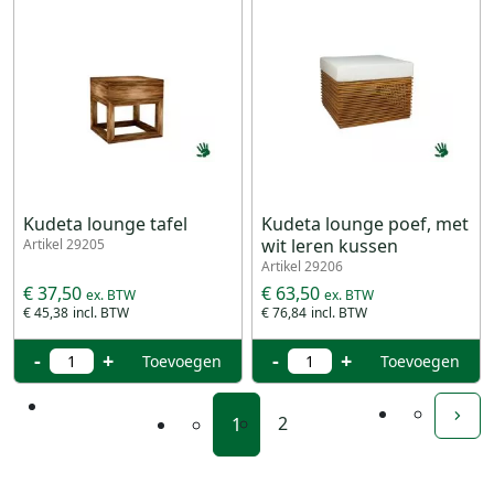
Kudeta lounge tafel
Kudeta lounge poef, met
wit leren kussen
Artikel 29205
Artikel 29206
€ 37,50
€ 63,50
€ 45,38
€ 76,84
-
+
-
+
Toevoegen
Toevoegen
2
1