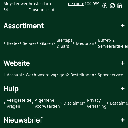
Muyskenweg
Amsterdam-
de route
104 939
34
Duivendrecht
Assortiment
+
Biertaps
Buffet- &
Bestek
Servies
Glazen
Meubilair
& Bars
Serveerartikele
Website
+
Account
Wachtwoord wijzigen
Bestellingen
Spoedservice
Hulp
+
Veelgestelde
Algemene
Privacy
Disclaimer
Betaalme
vragen
voorwaarden
verklaring
Nieuwsbrief
+