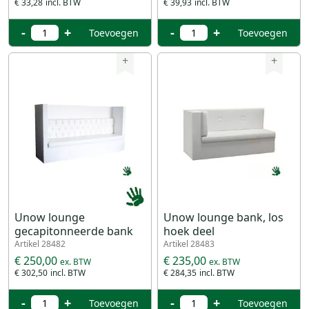
€ 33,28
€ 39,93
-
+
-
+
Toevoegen
Toevoegen
+
+
Unow lounge
Unow lounge bank, los
gecapitonneerde bank
hoek deel
Artikel 28482
Artikel 28483
€ 250,00
€ 235,00
€ 302,50
€ 284,35
-
+
-
+
Toevoegen
Toevoegen