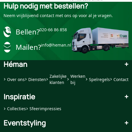
Hulp nodig met bestellen?
Neem vrijblijvend contact met ons op voor al je vragen.
Bellen?
020-66 86 858
Mailen?
info@heman.nl
Héman
+
Zakelijke
Werken
Over ons
Diensten
Spelregels
Contact
klanten
bij
Inspiratie
+
Collecties
Sfeerimpressies
Eventstyling
+