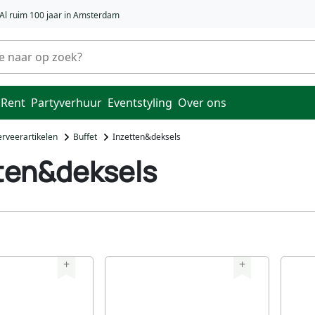
Al ruim 100 jaar in Amsterdam
 Rent
Partyverhuur
Eventstyling
Over ons
erveerartikelen
Buffet
Inzetten&deksels
ten&deksels
+
+