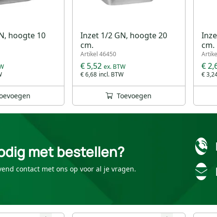
GN, hoogte 10
Inzet 1/2 GN, hoogte 20
Inze
cm.
cm.
Artikel 46450
Artik
€ 5,52
€ 2,
€ 6,68
€ 3,2
oevoegen
Toevoegen
odig met bestellen?
vend contact met ons op voor al je vragen.