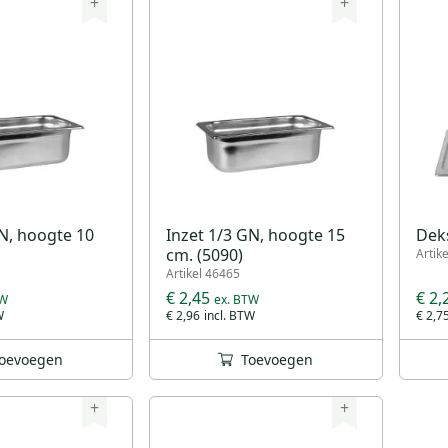
+
+
GN, hoogte 10
Inzet 1/3 GN, hoogte 15
Deks
cm. (5090)
Artik
Artikel 46465
€ 2,45
€ 2,
€ 2,96
€ 2,7
oevoegen
Toevoegen
+
+