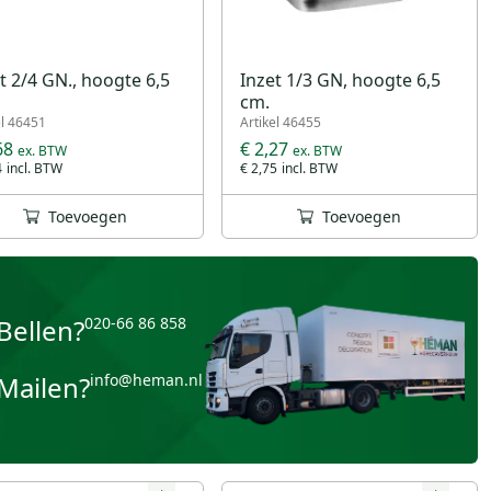
t 2/4 GN., hoogte 6,5
Inzet 1/3 GN, hoogte 6,5
cm.
el 46451
Artikel 46455
68
€ 2,27
4
€ 2,75
Toevoegen
Toevoegen
Bellen?
020-66 86 858
Mailen?
info@heman.nl