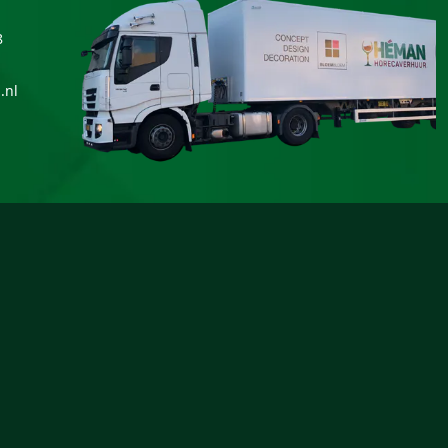
8
.nl