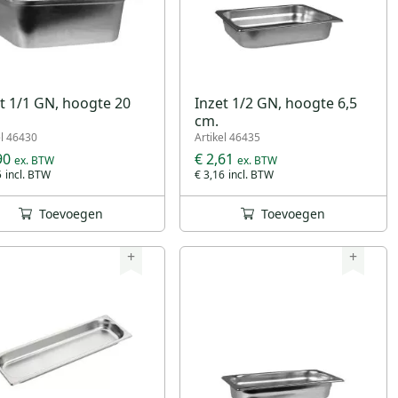
t 1/1 GN, hoogte 20
Inzet 1/2 GN, hoogte 6,5
cm.
el 46430
Artikel 46435
90
€ 2,61
5
€ 3,16
Toevoegen
Toevoegen
+
+