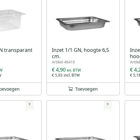
GN transparant
Inzet 1/1 GN, hoogte 6,5
Inze
cm.
hoog
Artikel 46410
Artik
€ 4,90
€ 4,
€ 5,93
€ 5,1
oevoegen
Toevoegen
+
+