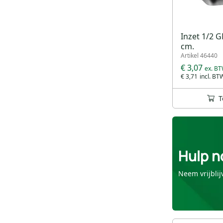
Inzet 1/2 
cm.
Artikel 46440
€ 3,07
€ 3,71
T
Hulp n
Neem vrijblij