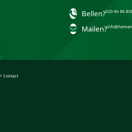
Bellen?
020-66 86 85
Mailen?
info@heman
Contact