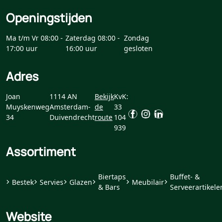
Openingstijden
Ma t/m Vr 08:00 -
Zaterdag 08:00 -
Zondag
17:00 uur
16:00 uur
gesloten
Adres
Joan
1114 AN
Bekijk
KvK:
Muyskenweg
Amsterdam-
de
33
34
Duivendrecht
route
104
939
Assortiment
Biertaps
Buffet- &
Bestek
Servies
Glazen
Meubilair
& Bars
Serveerartikele
Website