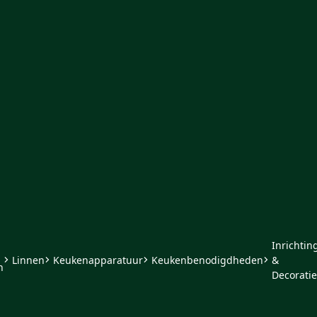
Inrichtin
Linnen
Keukenapparatuur
Keukenbenodigdheden
&
n
Decoratie