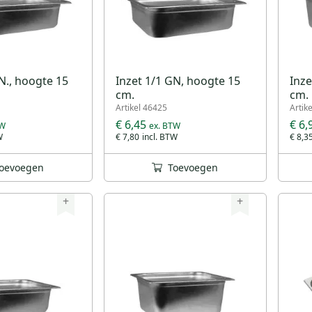
N., hoogte 15
Inzet 1/1 GN, hoogte 15
Inze
cm.
cm.
Artikel 46425
Artik
€ 6,45
€ 6,
€ 7,80
€ 8,3
oevoegen
Toevoegen
+
+