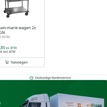
bain-marie wagen 2x
 GN
el 40780
,85
69
Toevoegen
Deskundige klantenservice
8