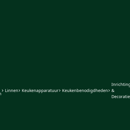
Inrichtin
Linnen
Keukenapparatuur
Keukenbenodigdheden
&
n
Decoratie