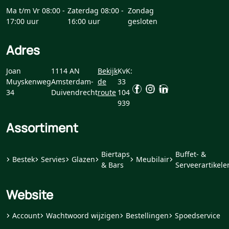
Ma t/m Vr 08:00 -
Zaterdag 08:00 -
Zondag
17:00 uur
16:00 uur
gesloten
Adres
Joan
1114 AN
Bekijk
KvK:
Muyskenweg
Amsterdam-
de
33
34
Duivendrecht
route
104
939
Assortiment
Biertaps
Buffet- &
Bestek
Servies
Glazen
Meubilair
& Bars
Serveerartikele
Website
Account
Wachtwoord wijzigen
Bestellingen
Spoedservice