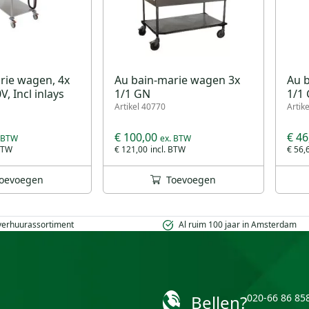
rie wagen, 4x
Au bain-marie wagen 3x
Au 
V, Incl inlays
1/1 GN
1/1
Artikel 40770
Artik
€ 100,00
€ 46
€ 121,00
€ 56,
oevoegen
Toevoegen
 verhuurassortiment
Al ruim 100 jaar in Amsterdam
Bellen?
020-66 86 85