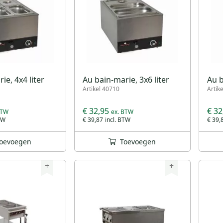
ie, 4x4 liter
Au bain-marie, 3x6 liter
Au b
Artikel 40710
Artik
€ 32,95
€ 32
€ 39,87
€ 39,
oevoegen
Toevoegen
+
+