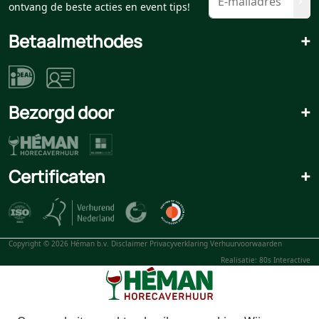
ontvang de beste acties en event tips!
Betaalmethodes
+
Bezorgd door
+
Certificaten
+
Copyright © 2026 Héman b.v.
Disclaimer
Privacyverklaring
Verhuurvoorwaarden
Realisatie: 80s Interactive