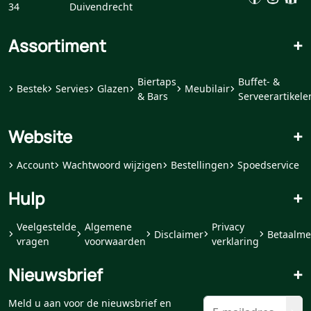
34
Duivendrecht
Assortiment
+
Biertaps
Buffet- &
Bestek
Servies
Glazen
Meubilair
& Bars
Serveerartikele
Website
+
Account
Wachtwoord wijzigen
Bestellingen
Spoedservice
Hulp
+
Veelgestelde
Algemene
Privacy
Disclaimer
Betaalme
vragen
voorwaarden
verklaring
Nieuwsbrief
+
Meld u aan voor de nieuwsbrief en