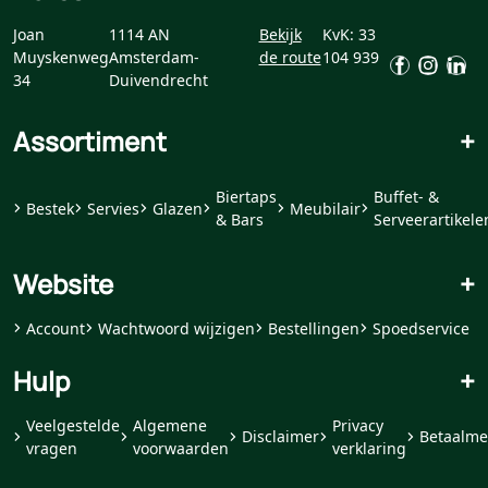
Joan
1114 AN
Bekijk
KvK: 33
Muyskenweg
Amsterdam-
de route
104 939
34
Duivendrecht
Assortiment
+
Biertaps
Buffet- &
Bestek
Servies
Glazen
Meubilair
& Bars
Serveerartikele
Website
+
Account
Wachtwoord wijzigen
Bestellingen
Spoedservice
Hulp
+
Veelgestelde
Algemene
Privacy
Disclaimer
Betaalme
vragen
voorwaarden
verklaring