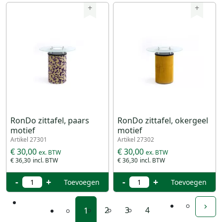
+
+
RonDo zittafel, paars
RonDo zittafel, okergeel
motief
motief
Artikel 27301
Artikel 27302
€ 30,00
€ 30,00
€ 36,30
€ 36,30
-
+
-
+
Toevoegen
Toevoegen
2
3
4
1