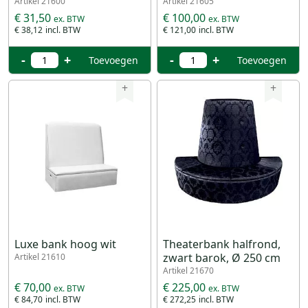
Artikel 21600
Artikel 21605
€ 31,50
€ 100,00
€ 38,12
€ 121,00
-
+
-
+
Toevoegen
Toevoegen
+
+
Luxe bank hoog wit
Theaterbank halfrond,
zwart barok, Ø 250 cm
Artikel 21610
Artikel 21670
€ 70,00
€ 225,00
€ 84,70
€ 272,25