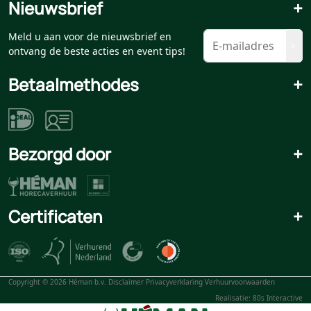
Nieuwsbrief
+
Meld u aan voor de nieuwsbrief en
ontvang de beste acties en event tips!
Betaalmethodes
+
Bezorgd door
+
Certificaten
+
Copyright © 2026 Héman b.v.
Disclaimer
Privacyverklaring
Verhuurvoorwaarden
Realisatie: 80s Interactive