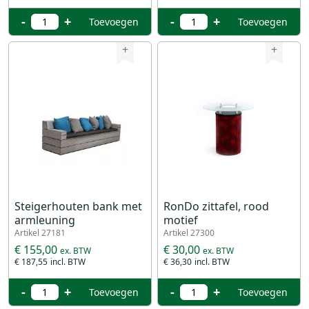
-
+
-
+
Toevoegen
Toevoegen
+
+
Steigerhouten bank met
RonDo zittafel, rood
armleuning
motief
Artikel 27181
Artikel 27300
€ 155,00
€ 30,00
€ 187,55
€ 36,30
-
+
-
+
Toevoegen
Toevoegen