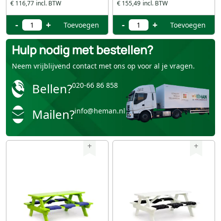
€ 116,77
€ 155,49
-
+
-
+
Toevoegen
Toevoegen
Hulp nodig met bestellen?
Neem vrijblijvend contact met ons op voor al je vragen.
Bellen?
020-66 86 858
Mailen?
info@heman.nl
+
+