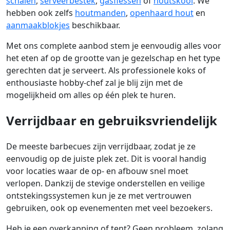
schalen
,
serveerbestek
,
gasflessen
of
houtskool
. We
hebben ook zelfs
houtmanden
,
openhaard hout
en
aanmaakblokjes
beschikbaar.
Met ons complete aanbod stem je eenvoudig alles voor
het eten af op de grootte van je gezelschap en het type
gerechten dat je serveert. Als professionele koks of
enthousiaste hobby-chef zal je blij zijn met de
mogelijkheid om alles op één plek te huren.
Verrijdbaar en gebruiksvriendelijk
De meeste barbecues zijn verrijdbaar, zodat je ze
eenvoudig op de juiste plek zet. Dit is vooral handig
voor locaties waar de op- en afbouw snel moet
verlopen. Dankzij de stevige onderstellen en veilige
ontstekingssystemen kun je ze met vertrouwen
gebruiken, ook op evenementen met veel bezoekers.
Heb je een overkapping of tent? Geen probleem, zolang