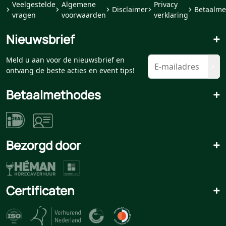
Veelgestelde
Algemene
Privacy
Disclaimer
Betaalme
vragen
voorwaarden
verklaring
Nieuwsbrief
+
Meld u aan voor de nieuwsbrief en
ontvang de beste acties en event tips!
Betaalmethodes
+
Bezorgd door
+
Certificaten
+