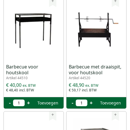
+
+
Barbecue voor
Barbecue met draaispit,
houtskool
voor houtskool
Artikel 44510
Artikel 44520
€ 40,00
€ 48,90
€ 48,40
€ 59,17
-
+
-
+
Toevoegen
Toevoegen
+
+