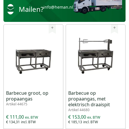
Mailen?
info@heman.nl
+
+
Barbecue groot, op
Barbecue op
propaangas
propaangas, met
elektrisch draaispit
Artikel 44675
Artikel 44680
€ 111,00
€ 153,00
€ 134,31
€ 185,13