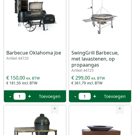
Barbecue Oklahoma Joe
SwingGrill Barbecue,
met lavastenen, op
Artikel 44720
propaangas
Artikel 44725
€ 150,00
€ 299,00
€ 181,50
€ 361,79
-
+
-
+
Toevoegen
Toevoegen
+
+