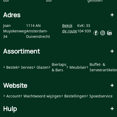
uur
uur
gesloten
Adres
+
Joan
1114 AN
Bekijk
KvK: 33
Muyskenweg
Amsterdam-
de route
104 939
34
Duivendrecht
Assortiment
+
Biertaps
Buffet- &
Bestek
Servies
Glazen
Meubilair
& Bars
Serveerartikele
Website
+
Account
Wachtwoord wijzigen
Bestellingen
Spoedservice
Hulp
+