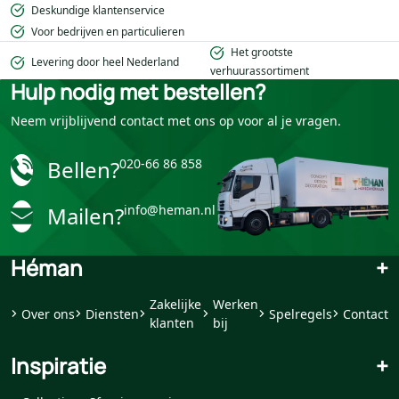
Deskundige klantenservice
Voor bedrijven en particulieren
Het grootste
Levering door heel Nederland
verhuurassortiment
Hulp nodig met bestellen?
Neem vrijblijvend contact met ons op voor al je vragen.
Bellen?
020-66 86 858
Mailen?
info@heman.nl
Héman
+
Zakelijke
Werken
Over ons
Diensten
Spelregels
Contact
klanten
bij
Inspiratie
+