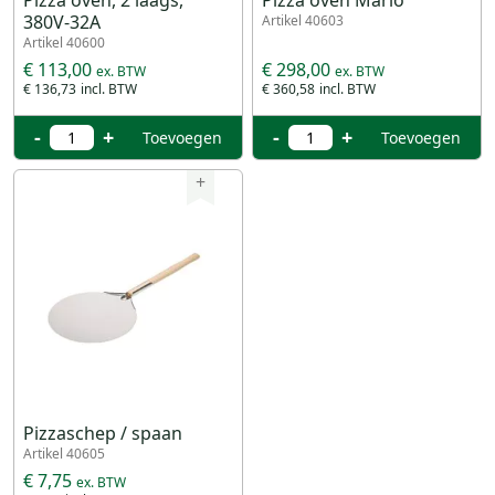
Pizza oven, 2 laags,
Pizza oven Mario
380V-32A
Artikel 40603
Artikel 40600
€ 113,00
€ 298,00
€ 136,73
€ 360,58
-
+
-
+
Toevoegen
Toevoegen
+
Pizzaschep / spaan
Artikel 40605
€ 7,75