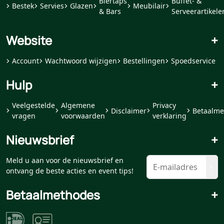
Biertaps
Buffet- &
Bestek
Servies
Glazen
Meubilair
& Bars
Serveerartikele
Website
+
Account
Wachtwoord wijzigen
Bestellingen
Spoedservice
Hulp
+
Veelgestelde
Algemene
Privacy
Disclaimer
Betaalme
vragen
voorwaarden
verklaring
Nieuwsbrief
+
Meld u aan voor de nieuwsbrief en
ontvang de beste acties en event tips!
Betaalmethodes
+