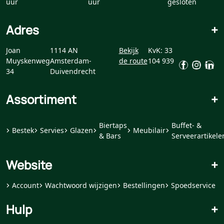
uur
uur
gesloten
Adres
+
Joan
1114 AN
Bekijk
KvK: 33
Muyskenweg
Amsterdam-
de route
104 939
34
Duivendrecht
Assortiment
+
Biertaps
Buffet- &
Bestek
Servies
Glazen
Meubilair
& Bars
Serveerartikele
Website
+
Account
Wachtwoord wijzigen
Bestellingen
Spoedservice
Hulp
+