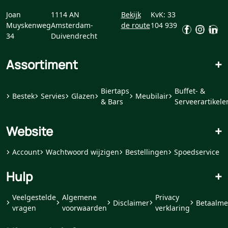
Joan
1114 AN
Bekijk
KvK: 33
Muyskenweg
Amsterdam-
de route
104 939
34
Duivendrecht
Assortiment
+
Biertaps
Buffet- &
Bestek
Servies
Glazen
Meubilair
& Bars
Serveerartikele
Website
+
Account
Wachtwoord wijzigen
Bestellingen
Spoedservice
Hulp
+
Veelgestelde
Algemene
Privacy
Disclaimer
Betaalme
vragen
voorwaarden
verklaring