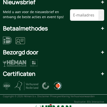
Nieuwsbrief
+
Meld u aan voor de nieuwsbrief en
ontvang de beste acties en event tips!
Betaalmethodes
+
Bezorgd door
+
Certificaten
+
Copyright © 2026 Héman b.v.
Disclaimer
Privacyverklaring
Verhuurvoorwaarden
Realisatie: 80s Interactive