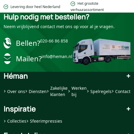
Het grootste
Levering door heel Nederland
verhuurassortiment
Hulp nodig met bestellen?
Neem vrijblijvend contact met ons op voor al je vragen.
Bellen?
020-66 86 858
Mailen?
info@heman.nl
Héman
+
Zakelijke
Werken
Over ons
Diensten
Spelregels
Contact
klanten
bij
Inspiratie
+
Collecties
Sfeerimpressies