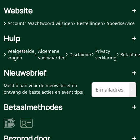
Website
+
Account
Wachtwoord wijzigen
Bestellingen
Spoedservice
Hulp
+
Veelgestelde
Algemene
Privacy
Disclaimer
Betaalme
vragen
voorwaarden
verklaring
Nieuwsbrief
+
Meld u aan voor de nieuwsbrief en
ontvang de beste acties en event tips!
Betaalmethodes
+
Bezorgd door
+