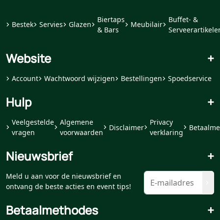
Biertaps
Buffet- &
Bestek
Servies
Glazen
Meubilair
& Bars
Serveerartikele
Website
+
Account
Wachtwoord wijzigen
Bestellingen
Spoedservice
Hulp
+
Veelgestelde
Algemene
Privacy
Disclaimer
Betaalme
vragen
voorwaarden
verklaring
Nieuwsbrief
+
Meld u aan voor de nieuwsbrief en
ontvang de beste acties en event tips!
Betaalmethodes
+