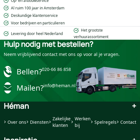
Op- en afbouwservice
Al ruim 100 jaar in Amsterdam
Deskundige klantenservice
Voor bedrijven en particulieren
Het grootste
Levering door heel Nederland
verhuurassortiment
Hulp nodig met bestellen?
Neem vrijblijvend contact met ons op voor al je vragen.
Bellen?
020-66 86 858
Mailen?
info@heman.nl
Héman
+
Zakelijke
Werken
Over ons
Diensten
Spelregels
Contact
klanten
bij