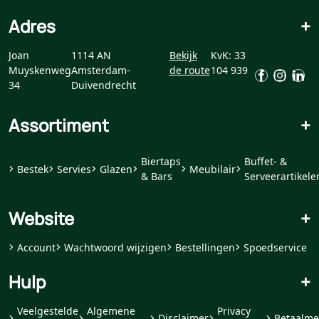
Adres
+
Joan
1114 AN
Bekijk
KvK: 33
Muyskenweg
Amsterdam-
de route
104 939
34
Duivendrecht
Assortiment
+
Biertaps
Buffet- &
Bestek
Servies
Glazen
Meubilair
& Bars
Serveerartikele
Website
+
Account
Wachtwoord wijzigen
Bestellingen
Spoedservice
Hulp
+
Veelgestelde
Algemene
Privacy
Disclaimer
Betaalme