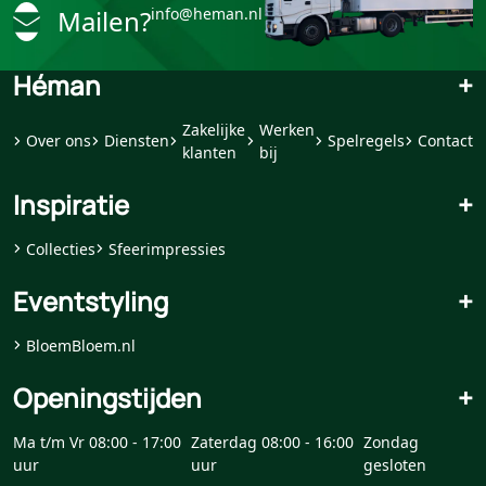
Mailen?
info@heman.nl
Héman
+
Zakelijke
Werken
Over ons
Diensten
Spelregels
Contact
klanten
bij
Inspiratie
+
Collecties
Sfeerimpressies
Eventstyling
+
BloemBloem.nl
Openingstijden
+
Ma t/m Vr 08:00 - 17:00
Zaterdag 08:00 - 16:00
Zondag
uur
uur
gesloten