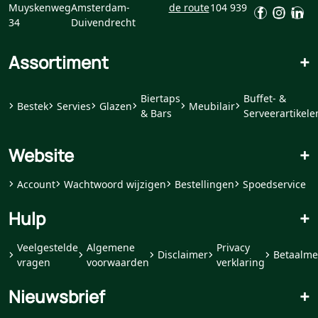
Muyskenweg
Amsterdam-
de route
104 939
34
Duivendrecht
Assortiment
+
Biertaps
Buffet- &
Bestek
Servies
Glazen
Meubilair
& Bars
Serveerartikele
Website
+
Account
Wachtwoord wijzigen
Bestellingen
Spoedservice
Hulp
+
Veelgestelde
Algemene
Privacy
Disclaimer
Betaalme
vragen
voorwaarden
verklaring
Nieuwsbrief
+