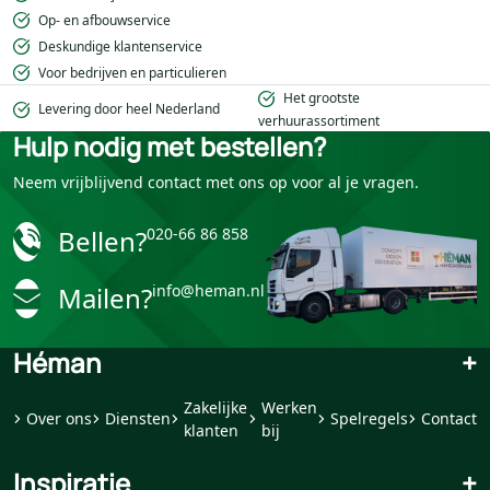
Op- en afbouwservice
Deskundige klantenservice
Voor bedrijven en particulieren
Het grootste
Levering door heel Nederland
verhuurassortiment
Hulp nodig met bestellen?
Neem vrijblijvend contact met ons op voor al je vragen.
Bellen?
020-66 86 858
Mailen?
info@heman.nl
Héman
+
Zakelijke
Werken
Over ons
Diensten
Spelregels
Contact
klanten
bij
Inspiratie
+