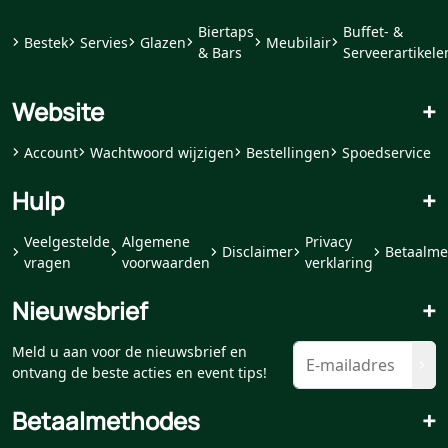
Biertaps
Buffet- &
Bestek
Servies
Glazen
Meubilair
& Bars
Serveerartikele
Website
+
Account
Wachtwoord wijzigen
Bestellingen
Spoedservice
Hulp
+
Veelgestelde
Algemene
Privacy
Disclaimer
Betaalme
vragen
voorwaarden
verklaring
Nieuwsbrief
+
Meld u aan voor de nieuwsbrief en
ontvang de beste acties en event tips!
Betaalmethodes
+