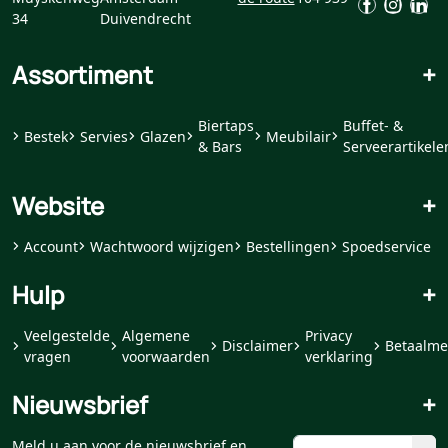
34
Duivendrecht
Assortiment
+
Biertaps
Buffet- &
Bestek
Servies
Glazen
Meubilair
& Bars
Serveerartikele
Website
+
Account
Wachtwoord wijzigen
Bestellingen
Spoedservice
Hulp
+
Veelgestelde
Algemene
Privacy
Disclaimer
Betaalme
vragen
voorwaarden
verklaring
Nieuwsbrief
+
Meld u aan voor de nieuwsbrief en