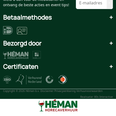
ontvang de beste acties en event tips!
Betaalmethodes
+
Bezorgd door
+
Certificaten
+
Copyright © 2026 Héman b.v.
Disclaimer
Privacyverklaring
Verhuurvoorwaarden
Realisatie: 80s Interactive