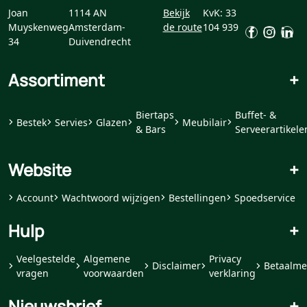
Joan
1114 AN
Bekijk
KvK: 33
Muyskenweg
Amsterdam-
de route
104 939
34
Duivendrecht
Assortiment
+
Biertaps
Buffet- &
Bestek
Servies
Glazen
Meubilair
& Bars
Serveerartikele
Website
+
Account
Wachtwoord wijzigen
Bestellingen
Spoedservice
Hulp
+
Veelgestelde
Algemene
Privacy
Disclaimer
Betaalme
vragen
voorwaarden
verklaring
Nieuwsbrief
+