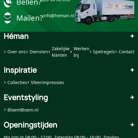
Bellen?
Mailen?
info@heman.nl
Héman
+
Zakelijke
Werken
Over ons
Diensten
Spelregels
Contact
klanten
bij
Inspiratie
+
Collecties
Sfeerimpressies
Eventstyling
+
BloemBloem.nl
Openingstijden
+
Ma t/m Vr 08:00 - 17:00
Zaterdag 08:00 - 16:00
Zondag