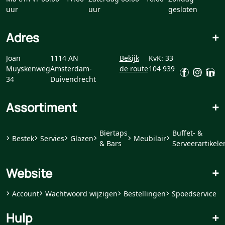
uur
uur
gesloten
Adres
+
Joan
1114 AN
Bekijk
KvK: 33
Muyskenweg
Amsterdam-
de route
104 939
34
Duivendrecht
Assortiment
+
Biertaps
Buffet- &
Bestek
Servies
Glazen
Meubilair
& Bars
Serveerartikele
Website
+
Account
Wachtwoord wijzigen
Bestellingen
Spoedservice
Hulp
+