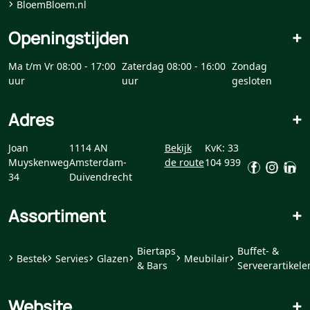
BloemBloem.nl
Openingstijden
+
Ma t/m Vr 08:00 - 17:00
Zaterdag 08:00 - 16:00
Zondag
uur
uur
gesloten
Adres
+
Joan
1114 AN
Bekijk
KvK: 33
Muyskenweg
Amsterdam-
de route
104 939
34
Duivendrecht
Assortiment
+
Biertaps
Buffet- &
Bestek
Servies
Glazen
Meubilair
& Bars
Serveerartikele
Website
+