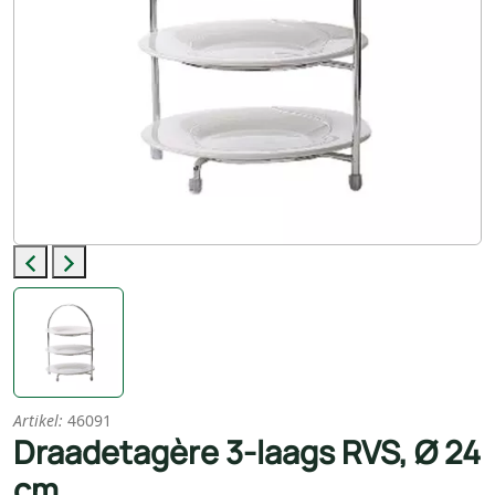
Previous
Next
Artikel:
46091
Draadetagère 3-laags RVS, Ø 24
cm