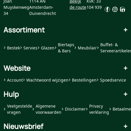
Joan
1114 AN
Bekijk
KvK: 33
Muyskenweg
Amsterdam-
de route
104 939
34
Duivendrecht
Assortiment
+
Biertaps
Buffet- &
Bestek
Servies
Glazen
Meubilair
& Bars
Serveerartikele
Website
+
Account
Wachtwoord wijzigen
Bestellingen
Spoedservice
Hulp
+
Veelgestelde
Algemene
Privacy
Disclaimer
Betaalme
vragen
voorwaarden
verklaring
Nieuwsbrief
+