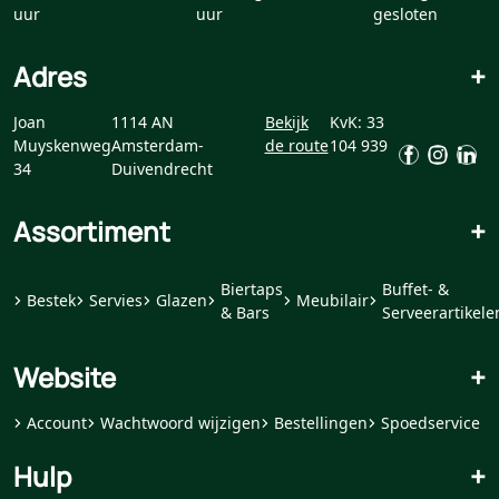
uur
uur
gesloten
Adres
+
Joan
1114 AN
Bekijk
KvK: 33
Muyskenweg
Amsterdam-
de route
104 939
34
Duivendrecht
Assortiment
+
Biertaps
Buffet- &
Bestek
Servies
Glazen
Meubilair
& Bars
Serveerartikele
Website
+
Account
Wachtwoord wijzigen
Bestellingen
Spoedservice
Hulp
+