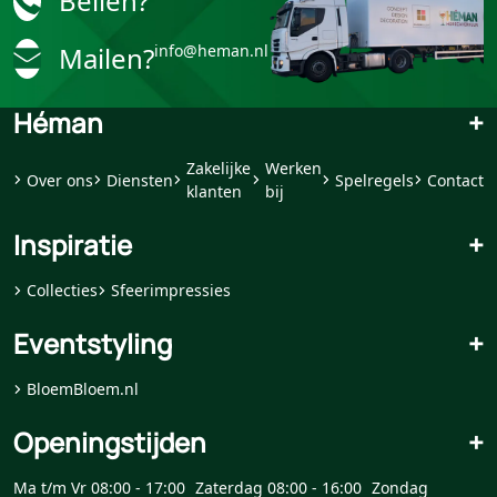
Bellen?
Mailen?
info@heman.nl
Héman
+
Zakelijke
Werken
Over ons
Diensten
Spelregels
Contact
klanten
bij
Inspiratie
+
Collecties
Sfeerimpressies
Eventstyling
+
BloemBloem.nl
Openingstijden
+
Ma t/m Vr 08:00 - 17:00
Zaterdag 08:00 - 16:00
Zondag