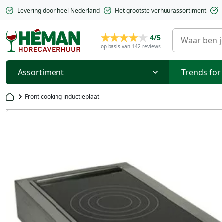
Levering door heel Nederland
Het grootste verhuurassortiment
4/5
op basis van 142 reviews
Assortiment
Trends for
Front cooking inductieplaat