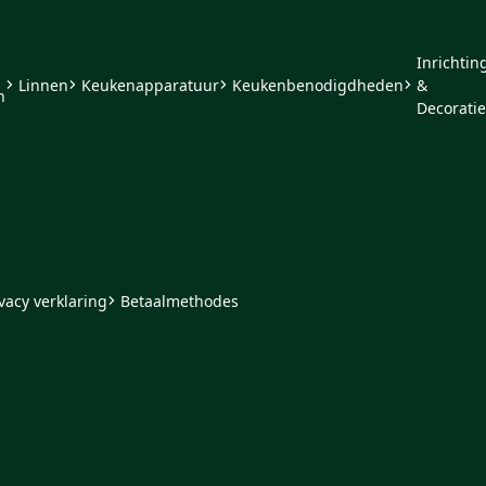
Inrichtin
Linnen
Keukenapparatuur
Keukenbenodigdheden
&
n
Decoratie
vacy verklaring
Betaalmethodes