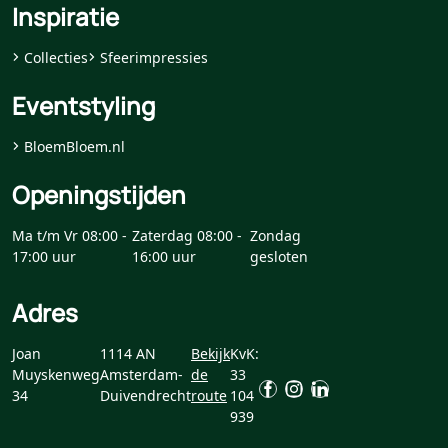
Inspiratie
Collecties
Sfeerimpressies
Eventstyling
BloemBloem.nl
Openingstijden
Ma t/m Vr 08:00 -
Zaterdag 08:00 -
Zondag
17:00 uur
16:00 uur
gesloten
Adres
Joan
1114 AN
Bekijk
KvK:
Muyskenweg
Amsterdam-
de
33
34
Duivendrecht
route
104
939