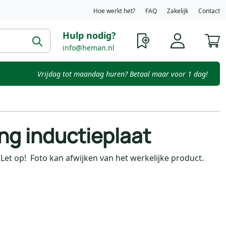
Hoe werkt het?
FAQ
Zakelijk
Contact
Hulp nodig?
W
info@heman.nl
Vrijdag tot maandag huren? Betaal maar voor 1 dag!
ng inductieplaat
 Let op! Foto kan afwijken van het werkelijke product.