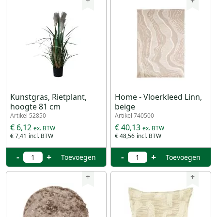
+
+
Kunstgras, Rietplant,
Home - Vloerkleed Linn,
hoogte 81 cm
beige
Artikel 52850
Artikel 740500
€ 6,12
€ 40,13
€ 7,41
€ 48,56
-
+
-
+
Toevoegen
Toevoegen
+
+