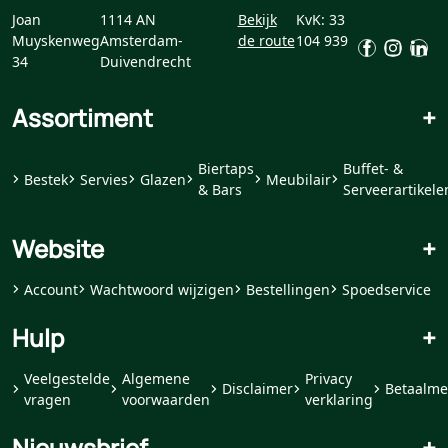
Joan
1114 AN
Bekijk
KvK: 33
Muyskenweg
Amsterdam-
de route
104 939
34
Duivendrecht
Assortiment
+
Biertaps
Buffet- &
Bestek
Servies
Glazen
Meubilair
& Bars
Serveerartikele
Website
+
Account
Wachtwoord wijzigen
Bestellingen
Spoedservice
Hulp
+
Veelgestelde
Algemene
Privacy
Disclaimer
Betaalme
vragen
voorwaarden
verklaring
Nieuwsbrief
+