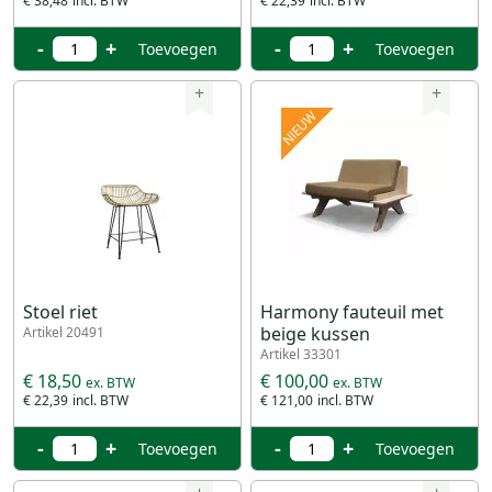
€ 38,48
€ 22,39
-
+
-
+
Toevoegen
Toevoegen
+
+
Stoel riet
Harmony fauteuil met
beige kussen
Artikel 20491
Artikel 33301
€ 18,50
€ 100,00
€ 22,39
€ 121,00
-
+
-
+
Toevoegen
Toevoegen