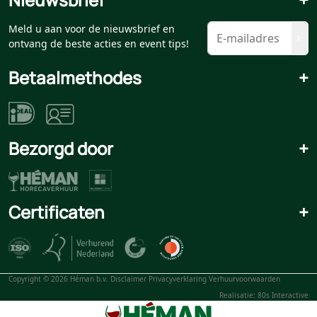
Meld u aan voor de nieuwsbrief en
ontvang de beste acties en event tips!
Betaalmethodes
+
Bezorgd door
+
Certificaten
+
Copyright © 2026 Héman b.v.
Disclaimer
Privacyverklaring
Verhuurvoorwaarden
Realisatie: 80s Interactive