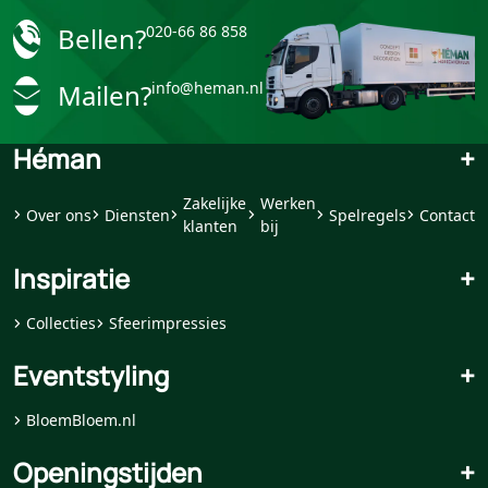
Bellen?
020-66 86 858
Mailen?
info@heman.nl
Héman
+
Zakelijke
Werken
Over ons
Diensten
Spelregels
Contact
klanten
bij
Inspiratie
+
Collecties
Sfeerimpressies
Eventstyling
+
BloemBloem.nl
Openingstijden
+