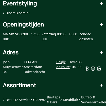
Eventstyling
+
BloemBloem.nl
Openingstijden
+
Ma t/m Vr 08:00 - 17:00
Zaterdag 08:00 - 16:00
Zondag
uur
uur
gesloten
Adres
+
Joan
1114 AN
Bekijk
KvK: 33
Muyskenweg
Amsterdam-
de route
104 939
34
Duivendrecht
Assortiment
+
Biertaps
Buffet- &
Bestek
Servies
Glazen
Meubilair
& Bars
Serveerartikele