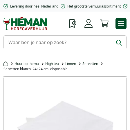
Levering door heel Nederland
Het grootste verhuurassortiment
Winkelwa
Huur op thema
High tea
Linnen
Servetten
Servetten blanco, 24×24 cm. disposable