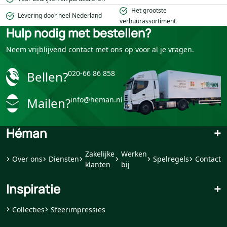
Het grootste
Levering door heel Nederland
verhuurassortiment
Hulp nodig met bestellen?
Neem vrijblijvend contact met ons op voor al je vragen.
Bellen?
020-66 86 858
Mailen?
info@heman.nl
Héman
+
Zakelijke
Werken
Over ons
Diensten
Spelregels
Contact
klanten
bij
Inspiratie
+
Collecties
Sfeerimpressies