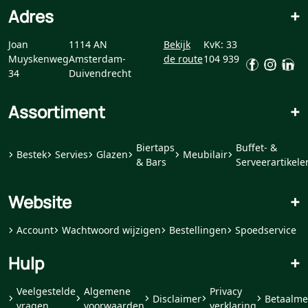
Adres
+
Joan
1114 AN
Bekijk
KvK: 33
Muyskenweg
Amsterdam-
de route
104 939
34
Duivendrecht
Assortiment
+
Biertaps
Buffet- &
Bestek
Servies
Glazen
Meubilair
& Bars
Serveerartikele
Website
+
Account
Wachtwoord wijzigen
Bestellingen
Spoedservice
Hulp
+
Veelgestelde
Algemene
Privacy
Disclaimer
Betaalme
vragen
voorwaarden
verklaring