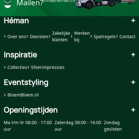
Mailen?
info@heman.nl
Héman
+
Zakelijke
Werken
Over ons
Diensten
Spelregels
Contact
klanten
bij
Inspiratie
+
Collecties
Sfeerimpressies
Eventstyling
+
BloemBloem.nl
Openingstijden
+
Ma t/m Vr 08:00 - 17:00
Zaterdag 08:00 - 16:00
Zondag
uur
uur
gesloten