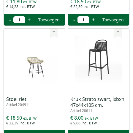
€ 11,80
€ 18,50
€ 14,28
€ 22,39
-
+
-
+
Toevoegen
Toevoegen
+
+
Stoel riet
Kruk Strato zwart, lxbxh
47x44x105 cm.
Artikel 20491
Artikel 20611
€ 18,50
€ 8,00
€ 22,39
€ 9,68