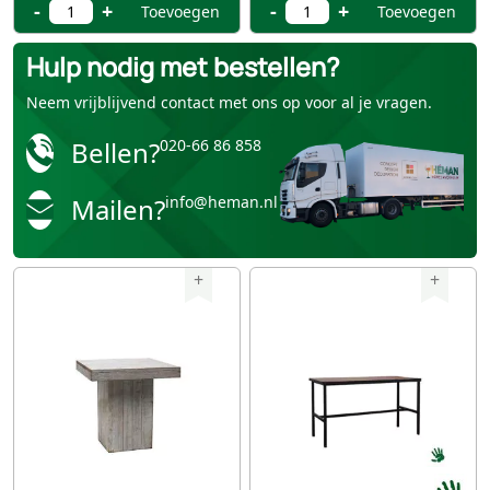
-
+
-
+
Toevoegen
Toevoegen
Hulp nodig met bestellen?
Neem vrijblijvend contact met ons op voor al je vragen.
Bellen?
020-66 86 858
Mailen?
info@heman.nl
+
+