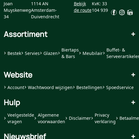
Joan
1114 AN
Bekijk
KvK: 33
Muyskenweg
Amsterdam-
de route
104 939
34
Duivendrecht
Assortiment
+
Biertaps
Buffet- &
Bestek
Servies
Glazen
Meubilair
& Bars
Serveerartikele
Website
+
Account
Wachtwoord wijzigen
Bestellingen
Spoedservice
Hulp
+
Veelgestelde
Algemene
Privacy
Disclaimer
Betaalme
vragen
voorwaarden
verklaring
Nieuwsbrief
+