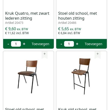
Kruk Quatro, met zwart
Stoel old school, met
lederen zitting
houten zitting
Artikel 20473
Artikel 20486
€ 9,60
€ 5,65
€ 11,62
€ 6,84
-
+
-
+
Toevoegen
Toevoegen
+
+
Stoel old school, met
Kruk old school, met