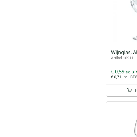
Wijnglas, A
Artikel 10911
€ 0,59
€ 0,71
T