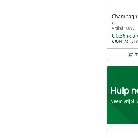
Champagnef
cl.
Artikel 10898
€ 0,36
€ 0,44
T
Hulp n
Neem vrijblij