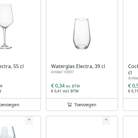
ctra, 55 cl
Waterglas Electra, 39 cl
Cock
cl
Artikel 10907
Artik
€ 0,34
€ 0,
€ 0,41
€ 0,7
oevoegen
Toevoegen
+
+