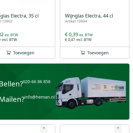
glas Electra, 35 cl
Wijnglas Electra, 44 cl
el 10903
Artikel 10904
32
€ 0,39
9
€ 0,47
Toevoegen
Toevoegen
Bellen?
020-66 86 858
Mailen?
info@heman.nl
+
+