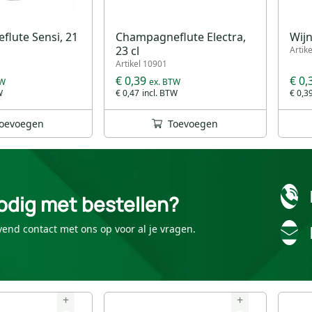
lute Sensi, 21
Champagneflute Electra,
Wijn
23 cl
Artik
Artikel 10901
€ 0,39
€ 0,
€ 0,47
€ 0,3
oevoegen
Toevoegen
odig met bestellen?
vend contact met ons op voor al je vragen.
+
+