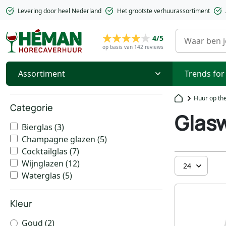
Levering door heel Nederland
Het grootste verhuurassortiment
4/5
op basis van 142 reviews
Assortiment
Trends for
Huur op t
Categorie
Glas
Bierglas
(3)
Champagne glazen
(5)
Cocktailglas
(7)
Wijnglazen
(12)
Waterglas
(5)
Kleur
Goud
(2)