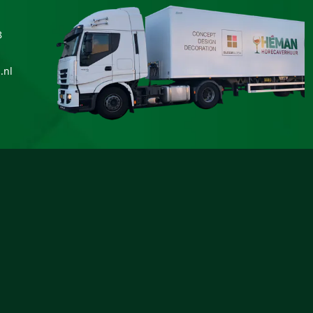
8
.nl