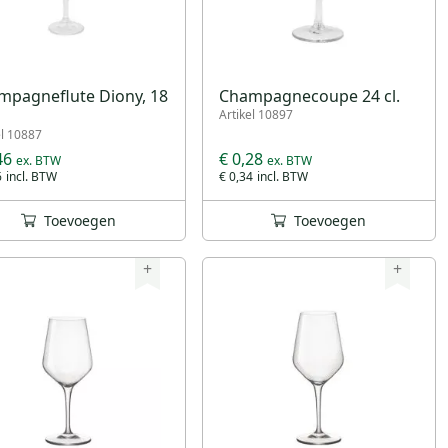
mpagneflute Diony, 18
Champagnecoupe 24 cl.
Artikel 10897
el 10887
46
€ 0,28
6
€ 0,34
Toevoegen
Toevoegen
+
+