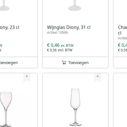
ony, 23 cl
Wijnglas Diony, 31 cl
Cha
cl
Artikel 10886
Artik
€ 0,46
€ 0,
€ 0,56
€ 0,5
oevoegen
Toevoegen
+
+