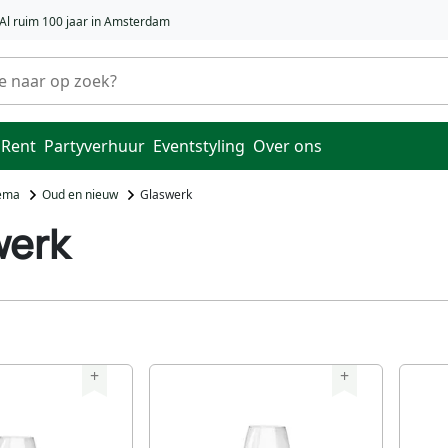
Al ruim 100 jaar in Amsterdam
 Rent
Partyverhuur
Eventstyling
Over ons
hema
Oud en nieuw
Glaswerk
werk
+
+