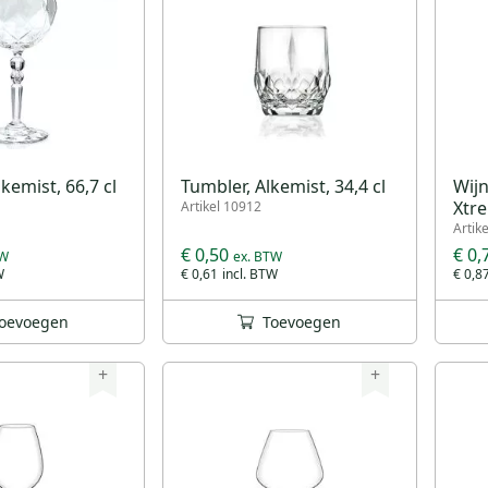
lkemist, 66,7 cl
Tumbler, Alkemist, 34,4 cl
Wij
Xtre
Artikel 10912
Artik
€ 0,50
€ 0,
€ 0,61
€ 0,8
oevoegen
Toevoegen
+
+