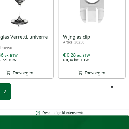
glas Verretti, univerre
Wijnglas clip
l
Artikel 30250
el 10950
46
€ 0,28
6
€ 0,34
Toevoegen
Toevoegen
2
Deskundige klantenservice