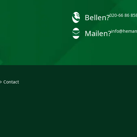
Bellen?
020-66 86 85
Mailen?
info@heman
Contact