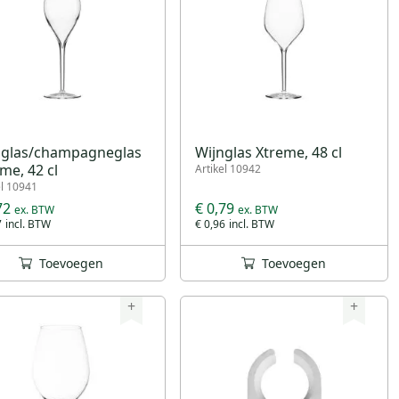
nglas/champagneglas
Wijnglas Xtreme, 48 cl
me, 42 cl
Artikel 10942
el 10941
72
€ 0,79
7
€ 0,96
Toevoegen
Toevoegen
+
+