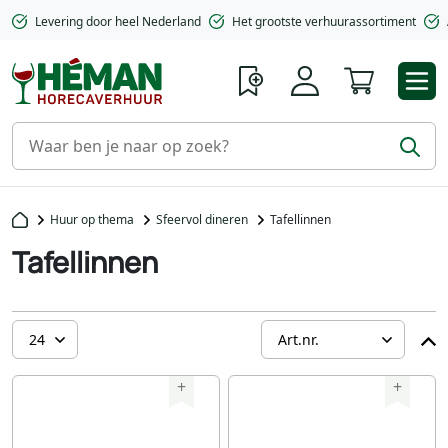
Levering door heel Nederland
Het grootste verhuurassortiment
Winkelwa
Huur op thema
Sfeervol dineren
Tafellinnen
Tafellinnen
+
+