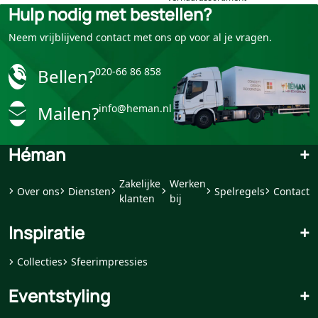
Hulp nodig met bestellen?
Neem vrijblijvend contact met ons op voor al je vragen.
Bellen?
020-66 86 858
Mailen?
info@heman.nl
Héman
+
Zakelijke
Werken
Over ons
Diensten
Spelregels
Contact
klanten
bij
Inspiratie
+
Collecties
Sfeerimpressies
Eventstyling
+