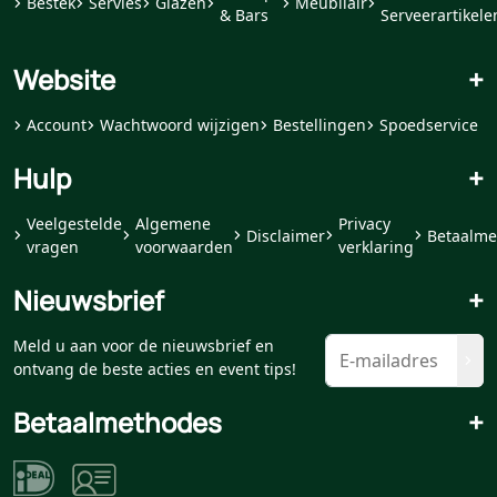
Bestek
Servies
Glazen
Meubilair
& Bars
Serveerartikele
Website
+
Account
Wachtwoord wijzigen
Bestellingen
Spoedservice
Hulp
+
Veelgestelde
Algemene
Privacy
Disclaimer
Betaalme
vragen
voorwaarden
verklaring
Nieuwsbrief
+
Meld u aan voor de nieuwsbrief en
ontvang de beste acties en event tips!
Betaalmethodes
+