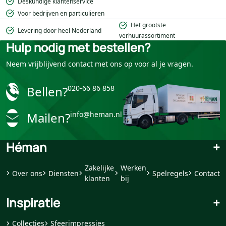
Deskundige klantenservice
Voor bedrijven en particulieren
Het grootste
Levering door heel Nederland
verhuurassortiment
Hulp nodig met bestellen?
Neem vrijblijvend contact met ons op voor al je vragen.
Bellen?
020-66 86 858
Mailen?
info@heman.nl
Héman
+
Zakelijke
Werken
Over ons
Diensten
Spelregels
Contact
klanten
bij
Inspiratie
+
Collecties
Sfeerimpressies