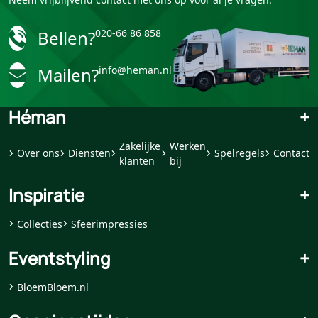
Bellen?
020-66 86 858
Mailen?
info@heman.nl
Héman
+
Zakelijke
Werken
Over ons
Diensten
Spelregels
Contact
klanten
bij
Inspiratie
+
Collecties
Sfeerimpressies
Eventstyling
+
BloemBloem.nl