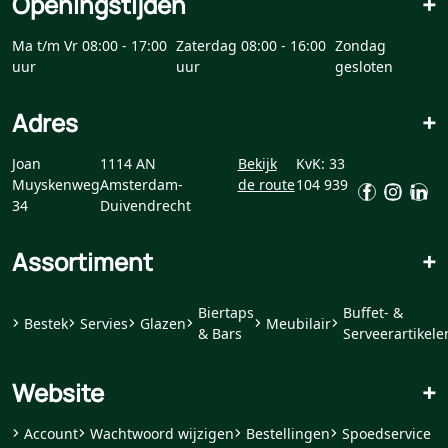
Openingstijden
+
Ma t/m Vr 08:00 - 17:00
Zaterdag 08:00 - 16:00
Zondag
uur
uur
gesloten
Adres
+
Joan
1114 AN
Bekijk
KvK: 33
Muyskenweg
Amsterdam-
de route
104 939
34
Duivendrecht
Assortiment
+
Biertaps
Buffet- &
Bestek
Servies
Glazen
Meubilair
& Bars
Serveerartikele
Website
+
Account
Wachtwoord wijzigen
Bestellingen
Spoedservice