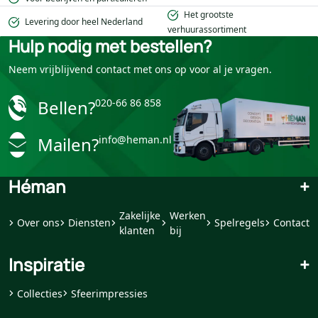
Het grootste
Levering door heel Nederland
verhuurassortiment
Hulp nodig met bestellen?
Neem vrijblijvend contact met ons op voor al je vragen.
Bellen?
020-66 86 858
Mailen?
info@heman.nl
Héman
+
Zakelijke
Werken
Over ons
Diensten
Spelregels
Contact
klanten
bij
Inspiratie
+
Collecties
Sfeerimpressies