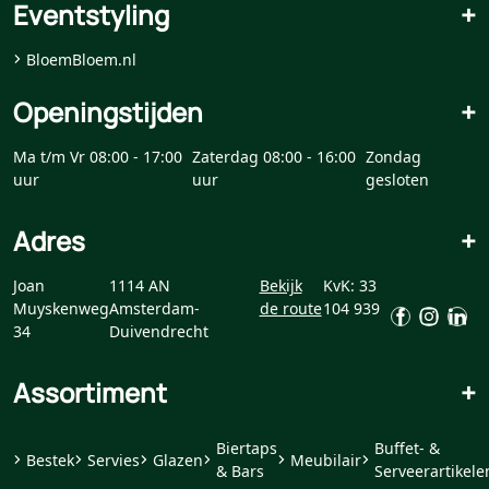
Eventstyling
+
BloemBloem.nl
Openingstijden
+
Ma t/m Vr 08:00 - 17:00
Zaterdag 08:00 - 16:00
Zondag
uur
uur
gesloten
Adres
+
Joan
1114 AN
Bekijk
KvK: 33
Muyskenweg
Amsterdam-
de route
104 939
34
Duivendrecht
Assortiment
+
Biertaps
Buffet- &
Bestek
Servies
Glazen
Meubilair
& Bars
Serveerartikele