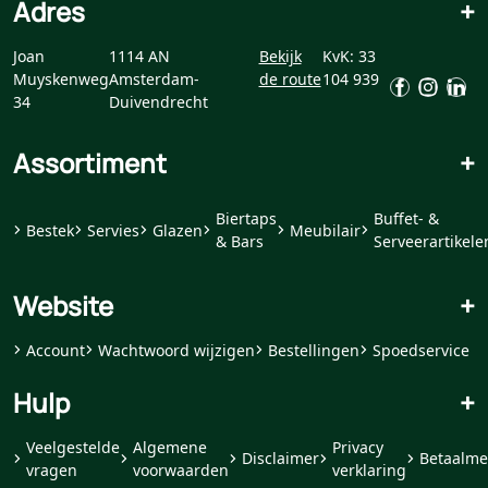
Adres
+
Joan
1114 AN
Bekijk
KvK: 33
Muyskenweg
Amsterdam-
de route
104 939
34
Duivendrecht
Assortiment
+
Biertaps
Buffet- &
Bestek
Servies
Glazen
Meubilair
& Bars
Serveerartikele
Website
+
Account
Wachtwoord wijzigen
Bestellingen
Spoedservice
Hulp
+
Veelgestelde
Algemene
Privacy
Disclaimer
Betaalme
vragen
voorwaarden
verklaring