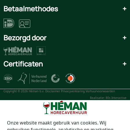
Betaalmethodes
+
Bezorgd door
+
Certificaten
+
Copyright © 2026 Héman b.v.
Disclaimer
Privacyverklaring
Verhuurvoorwaarden
Realisatie: 80s Interactive
Onze website maakt gebruik van cookies. Wij
gebruiken functionele, analytische en marketing