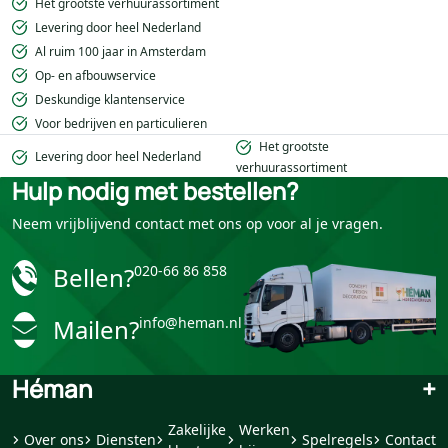
Het grootste verhuurassortiment
Levering door heel Nederland
Al ruim 100 jaar in Amsterdam
Op- en afbouwservice
Deskundige klantenservice
Voor bedrijven en particulieren
Het grootste
Levering door heel Nederland
verhuurassortiment
Hulp nodig met bestellen?
Neem vrijblijvend contact met ons op voor al je vragen.
Bellen?
020-66 86 858
Mailen?
info@heman.nl
Héman
+
Zakelijke
Werken
Over ons
Diensten
Spelregels
Contact