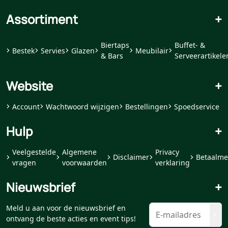
Assortiment
+
Biertaps
Buffet- &
Bestek
Servies
Glazen
Meubilair
& Bars
Serveerartikele
Website
+
Account
Wachtwoord wijzigen
Bestellingen
Spoedservice
Hulp
+
Veelgestelde
Algemene
Privacy
Disclaimer
Betaalme
vragen
voorwaarden
verklaring
Nieuwsbrief
+
Meld u aan voor de nieuwsbrief en
ontvang de beste acties en event tips!