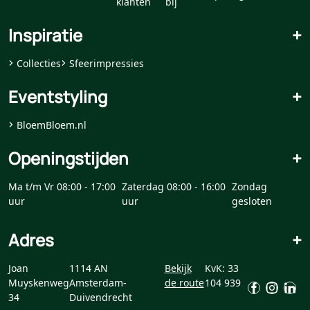
klanten
bij
Inspiratie
+
Collecties
Sfeerimpressies
Eventstyling
+
BloemBloem.nl
Openingstijden
+
Ma t/m Vr 08:00 - 17:00
Zaterdag 08:00 - 16:00
Zondag
uur
uur
gesloten
Adres
+
Joan
1114 AN
Bekijk
KvK: 33
Muyskenweg
Amsterdam-
de route
104 939
34
Duivendrecht