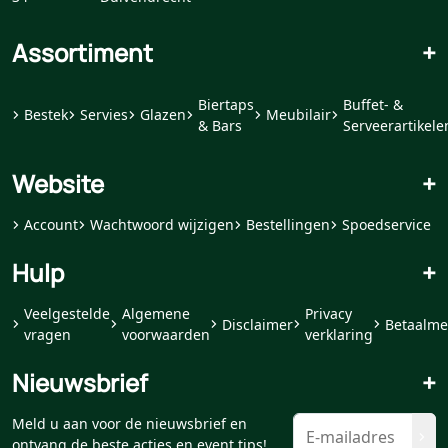
Assortiment
+
Biertaps
Buffet- &
Bestek
Servies
Glazen
Meubilair
& Bars
Serveerartikele
Website
+
Account
Wachtwoord wijzigen
Bestellingen
Spoedservice
Hulp
+
Veelgestelde
Algemene
Privacy
Disclaimer
Betaalme
vragen
voorwaarden
verklaring
Nieuwsbrief
+
Meld u aan voor de nieuwsbrief en
ontvang de beste acties en event tips!