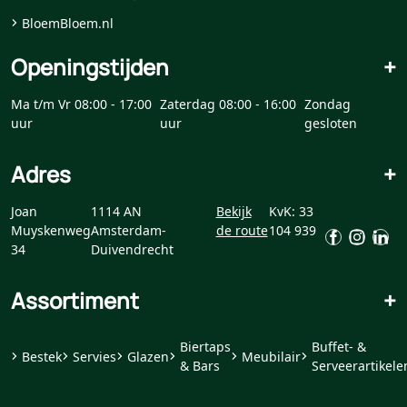
BloemBloem.nl
Openingstijden
+
Ma t/m Vr 08:00 - 17:00
Zaterdag 08:00 - 16:00
Zondag
uur
uur
gesloten
Adres
+
Joan
1114 AN
Bekijk
KvK: 33
Muyskenweg
Amsterdam-
de route
104 939
34
Duivendrecht
Assortiment
+
Biertaps
Buffet- &
Bestek
Servies
Glazen
Meubilair
& Bars
Serveerartikele