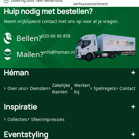
Levering door heel Nederland
verhuurassortiment
Hulp nodig met bestellen?
Neem vrijblijvend contact met ons op voor al je vragen.
Bellen?
020-66 86 858
Mailen?
info@heman.nl
Héman
+
Zakelijke
Werken
Over ons
Diensten
Spelregels
Contact
klanten
bij
Inspiratie
+
Collecties
Sfeerimpressies
Eventstyling
+