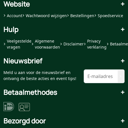
Website
+
Account
Wachtwoord wijzigen
Bestellingen
Spoedservice
Hulp
+
Veelgestelde
Algemene
Privacy
Disclaimer
Betaalme
vragen
voorwaarden
verklaring
Nieuwsbrief
+
Meld u aan voor de nieuwsbrief en
ontvang de beste acties en event tips!
Betaalmethodes
+
Bezorgd door
+