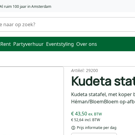
Al ruim 100 jaar in Amsterdam
 Rent
Partyverhuur
Eventstyling
Over ons
Artikel:
29200
Kudeta stat
Kudeta statafel, met koper b
Héman/BloemBloem op-afbou
€ 43,50
€ 52,64
Prijs informatie per dag