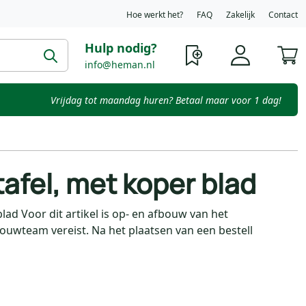
Hoe werkt het?
FAQ
Zakelijk
Contact
Hulp nodig?
W
info@heman.nl
Vrijdag tot maandag huren? Betaal maar voor 1 dag!
afel, met koper blad
lad Voor dit artikel is op- en afbouw van het
wteam vereist. Na het plaatsen van een bestell