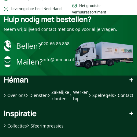
Het grootste
Levering door heel Nederland
verhuurassortiment
Hulp nodig met bestellen?
Neem vrijblijvend contact met ons op voor al je vragen.
Bellen?
020-66 86 858
Mailen?
info@heman.nl
Héman
+
Zakelijke
Werken
Over ons
Diensten
Spelregels
Contact
klanten
bij
Inspiratie
+
Collecties
Sfeerimpressies