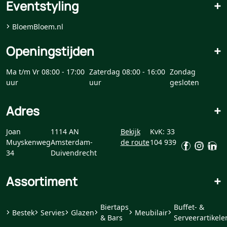
Eventstyling
+
BloemBloem.nl
Openingstijden
+
Ma t/m Vr 08:00 - 17:00
Zaterdag 08:00 - 16:00
Zondag
uur
uur
gesloten
Adres
+
Joan
1114 AN
Bekijk
KvK: 33
Muyskenweg
Amsterdam-
de route
104 939
34
Duivendrecht
Assortiment
+
Biertaps
Buffet- &
Bestek
Servies
Glazen
Meubilair
& Bars
Serveerartikele