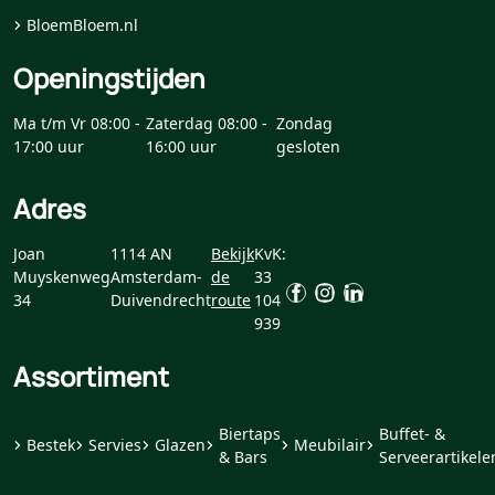
BloemBloem.nl
Openingstijden
Ma t/m Vr 08:00 -
Zaterdag 08:00 -
Zondag
17:00 uur
16:00 uur
gesloten
Adres
Joan
1114 AN
Bekijk
KvK:
Muyskenweg
Amsterdam-
de
33
34
Duivendrecht
route
104
939
Assortiment
Biertaps
Buffet- &
Bestek
Servies
Glazen
Meubilair
& Bars
Serveerartikele