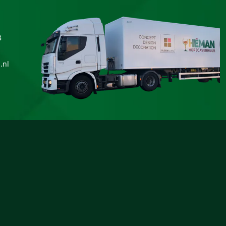
8
.nl