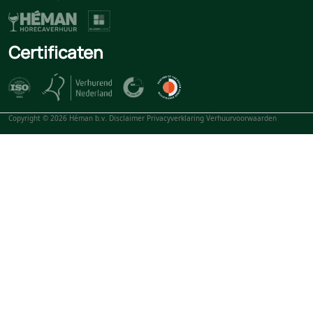
Certificaten
Copyright © 2026 Héman b.v.
Disclaimer
Privacyverklaring
Verhuurvoorwaarden
Onze website maakt gebruik van cookies. Wij gebruiken 
gepersonaliseerde advertenties te voorzien. Je kunt alti
verder met deze instellingen", ga je akkoord met alle ge
analytische cookies.
Advertenties
G