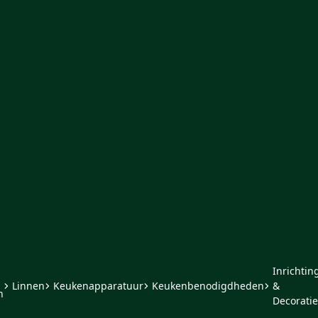
Inrichtin
Linnen
Keukenapparatuur
Keukenbenodigdheden
&
n
Decoratie