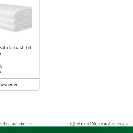
wit damast, lxb
m
oevoegen
 verhuurassortiment
Al ruim 100 jaar in Amsterdam