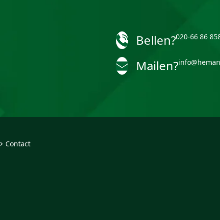
Bellen?
020-66 86 85
Mailen?
info@heman
Contact