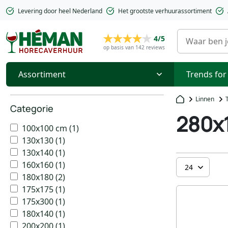
Levering door heel Nederland
Het grootste verhuurassortiment
4/5
op basis van 142 reviews
Assortiment
Trends for
Linnen
Categorie
280x
100x100 cm
(1)
130x130
(1)
130x140
(1)
160x160
(1)
180x180
(2)
175x175
(1)
175x300
(1)
180x140
(1)
200x200
(1)