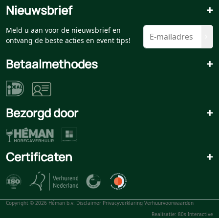
Nieuwsbrief
+
Meld u aan voor de nieuwsbrief en
ontvang de beste acties en event tips!
Betaalmethodes
+
Bezorgd door
+
Certificaten
+
Copyright © 2026 Héman b.v.
Disclaimer
Privacyverklaring
Verhuurvoorwaarden
Realisatie: 80s Interactive