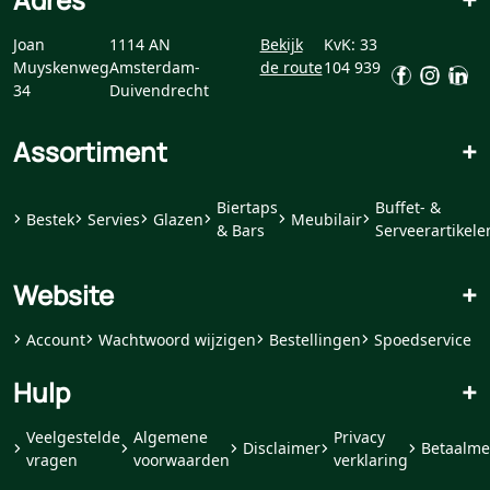
Joan
1114 AN
Bekijk
KvK: 33
Muyskenweg
Amsterdam-
de route
104 939
34
Duivendrecht
Assortiment
+
Biertaps
Buffet- &
Bestek
Servies
Glazen
Meubilair
& Bars
Serveerartikele
Website
+
Account
Wachtwoord wijzigen
Bestellingen
Spoedservice
Hulp
+
Veelgestelde
Algemene
Privacy
Disclaimer
Betaalme
vragen
voorwaarden
verklaring