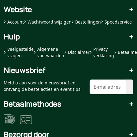
Website
+
Account
Wachtwoord wijzigen
Bestellingen
Spoedservice
Hulp
+
Veelgestelde
Algemene
Privacy
Disclaimer
Betaalme
vragen
voorwaarden
verklaring
Nieuwsbrief
+
Meld u aan voor de nieuwsbrief en
ontvang de beste acties en event tips!
Betaalmethodes
+
Bezorgd door
+