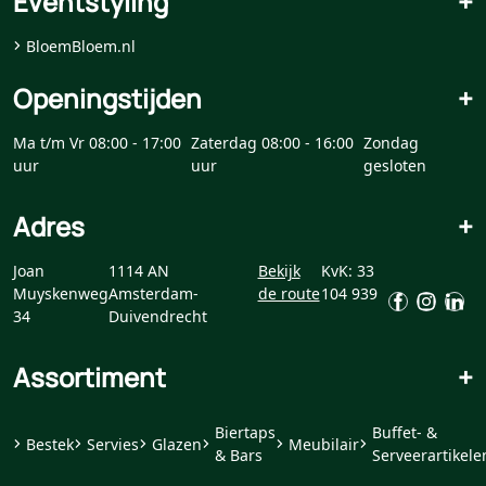
Eventstyling
+
BloemBloem.nl
Openingstijden
+
Ma t/m Vr 08:00 - 17:00
Zaterdag 08:00 - 16:00
Zondag
uur
uur
gesloten
Adres
+
Joan
1114 AN
Bekijk
KvK: 33
Muyskenweg
Amsterdam-
de route
104 939
34
Duivendrecht
Assortiment
+
Biertaps
Buffet- &
Bestek
Servies
Glazen
Meubilair
& Bars
Serveerartikele