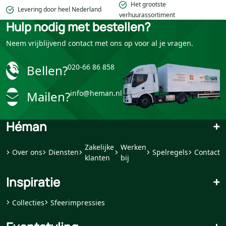
Het grootste
Levering door heel Nederland
verhuurassortiment
Hulp nodig met bestellen?
Neem vrijblijvend contact met ons op voor al je vragen.
Bellen?
020-66 86 858
Mailen?
info@heman.nl
Héman
+
Zakelijke
Werken
Over ons
Diensten
Spelregels
Contact
klanten
bij
Inspiratie
+
Collecties
Sfeerimpressies