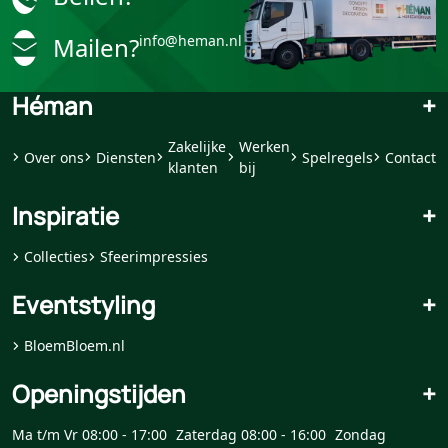
Mailen?
info@heman.nl
Héman
+
Zakelijke
Werken
Over ons
Diensten
Spelregels
Contact
klanten
bij
Inspiratie
+
Collecties
Sfeerimpressies
Eventstyling
+
BloemBloem.nl
Openingstijden
+
Ma t/m Vr 08:00 - 17:00
Zaterdag 08:00 - 16:00
Zondag