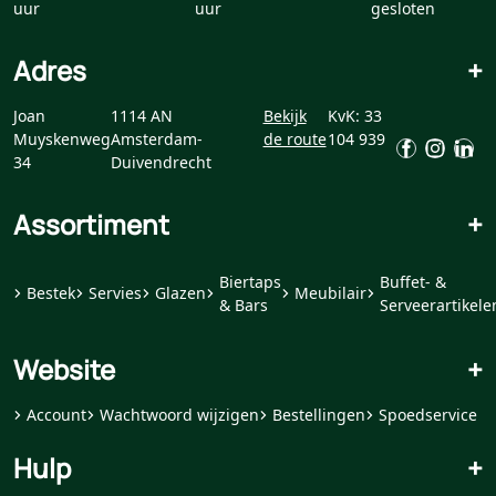
uur
uur
gesloten
Adres
+
Joan
1114 AN
Bekijk
KvK: 33
Muyskenweg
Amsterdam-
de route
104 939
34
Duivendrecht
Assortiment
+
Biertaps
Buffet- &
Bestek
Servies
Glazen
Meubilair
& Bars
Serveerartikele
Website
+
Account
Wachtwoord wijzigen
Bestellingen
Spoedservice
Hulp
+