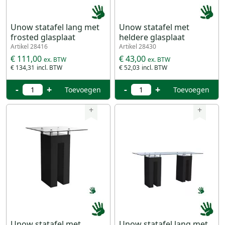
Unow statafel lang met
Unow statafel met
frosted glasplaat
heldere glasplaat
Artikel 28416
Artikel 28430
€ 111,00
€ 43,00
€ 134,31
€ 52,03
-
+
-
+
Toevoegen
Toevoegen
+
+
Unow statafel met
Unow statafel lang met