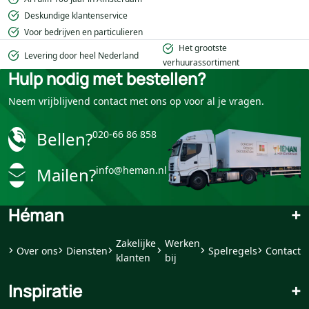
Deskundige klantenservice
Voor bedrijven en particulieren
Het grootste
Levering door heel Nederland
verhuurassortiment
Hulp nodig met bestellen?
Neem vrijblijvend contact met ons op voor al je vragen.
Bellen?
020-66 86 858
Mailen?
info@heman.nl
Héman
+
Zakelijke
Werken
Over ons
Diensten
Spelregels
Contact
klanten
bij
Inspiratie
+