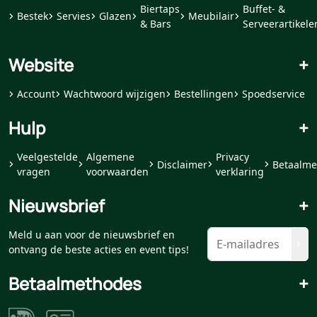
Biertaps
Buffet- &
Bestek
Servies
Glazen
Meubilair
& Bars
Serveerartikele
Website
+
Account
Wachtwoord wijzigen
Bestellingen
Spoedservice
Hulp
+
Veelgestelde
Algemene
Privacy
Disclaimer
Betaalme
vragen
voorwaarden
verklaring
Nieuwsbrief
+
Meld u aan voor de nieuwsbrief en
ontvang de beste acties en event tips!
Betaalmethodes
+