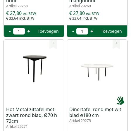
hout
mangohout
Artikel 29268
Artikel 29269
€ 27,80
€ 27,80
€ 33,64
€ 33,64
-
+
-
+
Toevoegen
Toevoegen
+
+
Hot Metal zittafel met
Dinertafel rond met wit
zwart rond blad, Ø70 h
blad ø180 cm
72cm
Artikel 29275
Artikel 29271