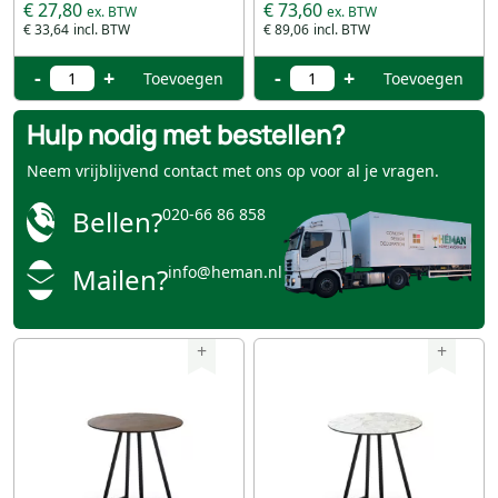
€ 27,80
€ 73,60
€ 33,64
€ 89,06
-
+
-
+
Toevoegen
Toevoegen
Hulp nodig met bestellen?
Neem vrijblijvend contact met ons op voor al je vragen.
Bellen?
020-66 86 858
Mailen?
info@heman.nl
+
+