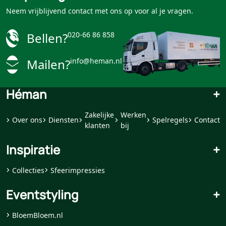
Neem vrijblijvend contact met ons op voor al je vragen.
Bellen?
020-66 86 858
Mailen?
info@heman.nl
Héman
+
Zakelijke
Werken
Over ons
Diensten
Spelregels
Contact
klanten
bij
Inspiratie
+
Collecties
Sfeerimpressies
Eventstyling
+
BloemBloem.nl