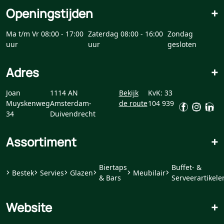
Openingstijden
+
Ma t/m Vr 08:00 - 17:00
Zaterdag 08:00 - 16:00
Zondag
uur
uur
gesloten
Adres
+
Joan
1114 AN
Bekijk
KvK: 33
Muyskenweg
Amsterdam-
de route
104 939
34
Duivendrecht
Assortiment
+
Biertaps
Buffet- &
Bestek
Servies
Glazen
Meubilair
& Bars
Serveerartikele
Website
+